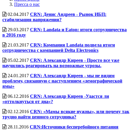
Пресса о нас
02.04.2017
CRN: Денис Андреев - Рынок ИБП:
стабилизация напряжения?
29.03.2017
CRN: Landata и Eaton: итоги сотрудничества
в 2016 году
21.03.2017
CRN: Компания Landata подвела итоги
сотрудничества с компанией Delta Electronics
05.02.2017
CRN: Александр Киреев - Просто все уже
научились реагировать на возможные угрозы.
24.01.2017
CRN: Александр Киреев - мы не видим
проблему, связанную с наступлением «демографической
ямы»
06.12.2016
CRN: Александр Киреев -Удастся ли
«оттолкнуться от дна»?
02.12.2016
CRN: «Мамы всякие нужны», или почему так
трудно найти ценного сотрудника?
28.11.2016
CRN:Источники бесперебойного питания