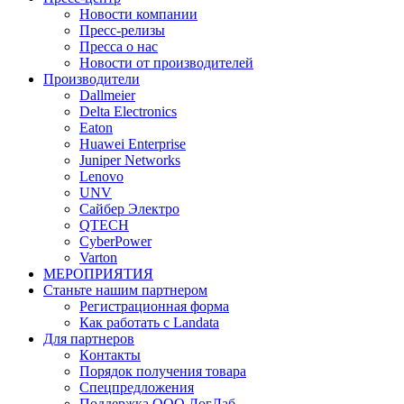
Новости компании
Пресс-релизы
Пресса о нас
Новости от производителей
Производители
Dallmeier
Delta Electronics
Eaton
Huawei Enterprise
Juniper Networks
Lenovo
UNV
Сайбер Электро
QTECH
CyberPower
Varton
МЕРОПРИЯТИЯ
Станьте нашим партнером
Регистрационная форма
Как работать с Landata
Для партнеров
Кoнтaкты
Порядок получения товара
Спецпредложения
Поддержка ООО ЛогЛаб