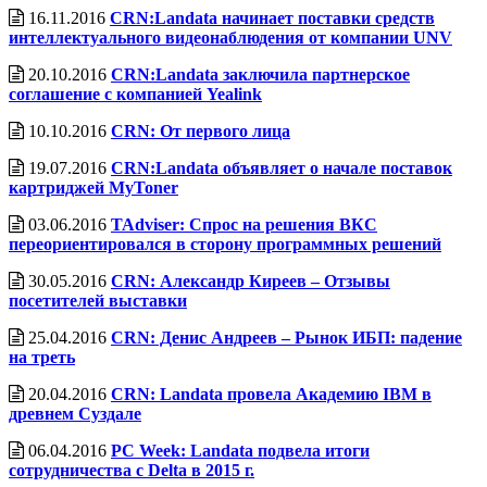
16.11.2016
CRN:Landata начинает поставки средств
интеллектуального видеонаблюдения от компании UNV
20.10.2016
CRN:Landata заключила партнерское
соглашение с компанией Yealink
10.10.2016
CRN: От первого лица
19.07.2016
CRN:Landata объявляет о начале поставок
картриджей MyToner
03.06.2016
TAdviser: Спрос на решения ВКС
переориентировался в сторону программных решений
30.05.2016
CRN: Александр Киреев – Отзывы
посетителей выставки
25.04.2016
CRN: Денис Андреев – Рынок ИБП: падение
на треть
20.04.2016
CRN: Landata провела Академию IBM в
древнем Суздале
06.04.2016
PC Week: Landata подвела итоги
сотрудничества с Delta в 2015 г.