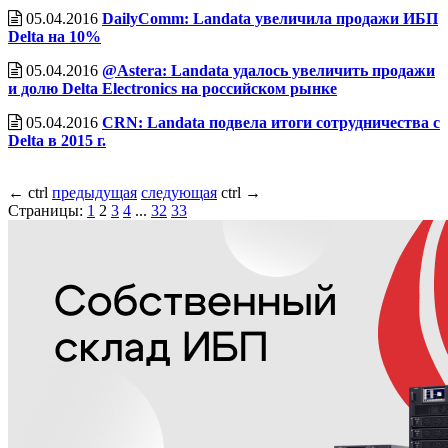
05.04.2016
DailyComm: Landata увеличила продажи ИБП
Delta на 10%
05.04.2016
@Astera: Landata удалось увеличить продажи
и долю Delta Electronics на российском рынке
05.04.2016
CRN: Landata подвела итоги сотрудничества с
Delta в 2015 г.
←
ctrl
предыдущая
следующая
ctrl
→
Страницы:
1
2
3
4
...
32
33