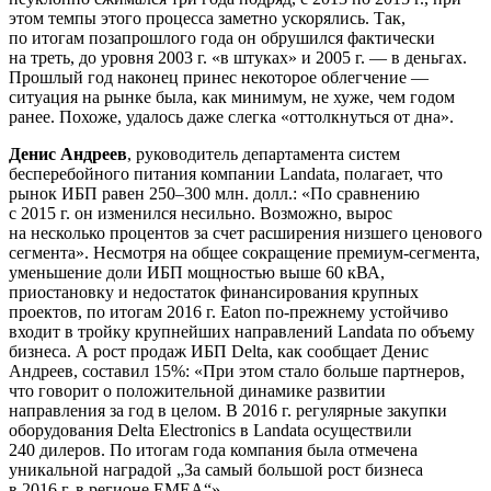
этом темпы этого процесса заметно ускорялись. Так,
по итогам позапрошлого года он обрушился фактически
на треть, до уровня 2003 г. «в штуках» и 2005 г. — в деньгах.
Прошлый год наконец принес некоторое облегчение —
ситуация на рынке была, как минимум, не хуже, чем годом
ранее. Похоже, удалось даже слегка «оттолкнуться от дна».
Денис Андреев
, руководитель департамента систем
бесперебойного питания компании Landata, полагает, что
рынок ИБП равен 250–300 млн. долл.: «По сравнению
с 2015 г. он изменился несильно. Возможно, вырос
на несколько процентов за счет расширения низшего ценового
сегмента». Несмотря на общее сокращение премиум-сегмента,
уменьшение доли ИБП мощностью выше 60 кВА,
приостановку и недостаток финансирования крупных
проектов, по итогам 2016 г. Eaton по-прежнему устойчиво
входит в тройку крупнейших направлений Landata по объему
бизнеса. А рост продаж ИБП Delta, как сообщает Денис
Андреев, составил 15%: «При этом стало больше партнеров,
что говорит о положительной динамике развитии
направления за год в целом. В 2016 г. регулярные закупки
оборудования Delta Electronics в Landata осуществили
240 дилеров. По итогам года компания была отмечена
уникальной наградой „За самый большой рост бизнеса
в 2016 г. в регионе EMEA“».