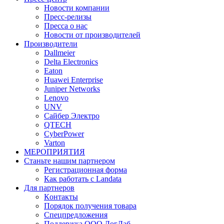
Новости компании
Пресс-релизы
Пресса о нас
Новости от производителей
Производители
Dallmeier
Delta Electronics
Eaton
Huawei Enterprise
Juniper Networks
Lenovo
UNV
Сайбер Электро
QTECH
CyberPower
Varton
МЕРОПРИЯТИЯ
Станьте нашим партнером
Регистрационная форма
Как работать с Landata
Для партнеров
Кoнтaкты
Порядок получения товара
Спецпредложения
Поддержка ООО ЛогЛаб