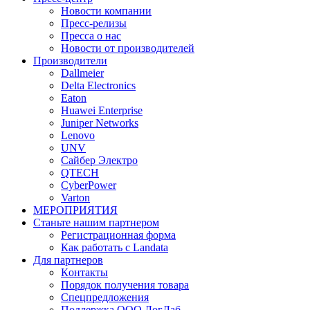
Новости компании
Пресс-релизы
Пресса о нас
Новости от производителей
Производители
Dallmeier
Delta Electronics
Eaton
Huawei Enterprise
Juniper Networks
Lenovo
UNV
Сайбер Электро
QTECH
CyberPower
Varton
МЕРОПРИЯТИЯ
Станьте нашим партнером
Регистрационная форма
Как работать с Landata
Для партнеров
Кoнтaкты
Порядок получения товара
Спецпредложения
Поддержка ООО ЛогЛаб