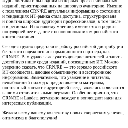
журналистики и был одним из первых профессиональных
изданий, ориентированных на широкую аудиторию. Именно
с появлением CRN/RE актуальная информация о состоянии
и тенденциях ИТ-рынка стала доступна, структурирована
и понятна широкой аудитории профессионалов, в том числе
и в регионах. И по нашему мнению, именно это и роднит
популярнейшее издание с основоположником российского
книгопечатания.
Сегодня трудно представить работу российской дистрибуции
без такого надежного информационного партнера, как
CRN/RE. Вам удалось заслужить доверие читателей и занять
достойную нишу среди изданий, посвященных ИТ. Можно
уверенно сказать, что CRN/RE — это зеркало российского
ИТ-сообщества, дающее объективную и всестороннюю
информацию. Замечательно, что уважение к читателю,
нешаблонный подход к предоставлению материала,
постоянный контакт с аудиторией всегда являлись и являются
вашими отличительными чертами. Особенно приятно, что
CRN/RE и Landata регулярно находят и воплощают идеи для
интересных публикаций.
Желаем всему вашему коллективу новых творческих успехов,
оптимизма и благополучия!