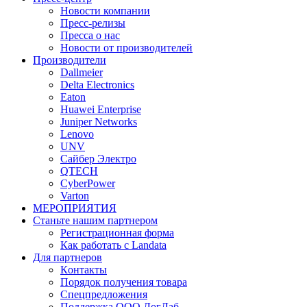
Новости компании
Пресс-релизы
Пресса о нас
Новости от производителей
Производители
Dallmeier
Delta Electronics
Eaton
Huawei Enterprise
Juniper Networks
Lenovo
UNV
Сайбер Электро
QTECH
CyberPower
Varton
МЕРОПРИЯТИЯ
Станьте нашим партнером
Регистрационная форма
Как работать с Landata
Для партнеров
Кoнтaкты
Порядок получения товара
Спецпредложения
Поддержка ООО ЛогЛаб