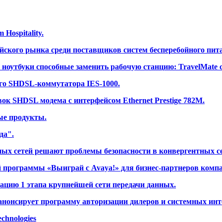
Hospitality.
йского рынка среди поставщиков систем бесперебойного пит
оутбуки способные заменить рабочую станцию: TravelMate се
го SHDSL-коммутатора IES-1000.
к SHDSL модема с интерфейсом Ethernet Prestige 782M.
вые продукты.
да".
ых сетей решают проблемы безопасности в конвергентных се
й программы «Выиграй с Avaya!» для бизнес-партнеров комп
тацию 1 этапа крупнейшей сети передачи данных.
анонсирует программу авторизации дилеров и системных инт
chnologies