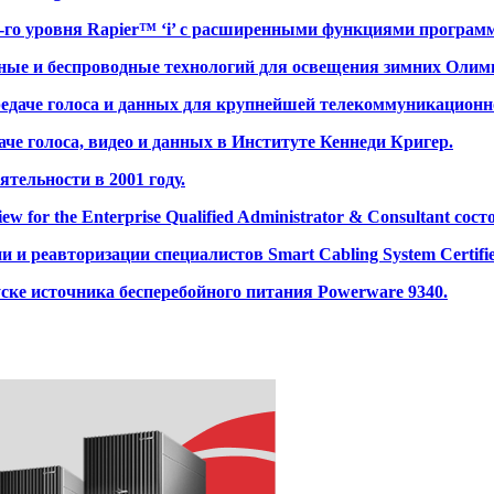
3-го уровня Rapier™ ‘i’ с расширенными функциями программ
ные и беспроводные технологий для освещения зимних Олим
ередаче голоса и данных для крупнейшей телекоммуникацион
аче голоса, видео и данных в Институте Кеннеди Кригер.
ельности в 2001 году.
or the Enterprise Qualified Administrator & Consultant сост
и реавторизации специалистов Smart Cabling System Certified 
ске источника бесперебойного питания Powerware 9340.