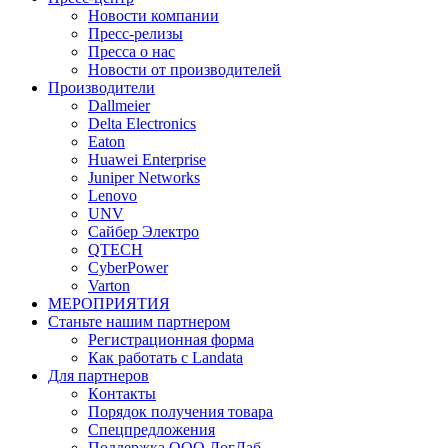
Новости компании
Пресс-релизы
Пресса о нас
Новости от производителей
Производители
Dallmeier
Delta Electronics
Eaton
Huawei Enterprise
Juniper Networks
Lenovo
UNV
Сайбер Электро
QTECH
CyberPower
Varton
МЕРОПРИЯТИЯ
Станьте нашим партнером
Регистрационная форма
Как работать с Landata
Для партнеров
Кoнтaкты
Порядок получения товара
Спецпредложения
Поддержка ООО ЛогЛаб