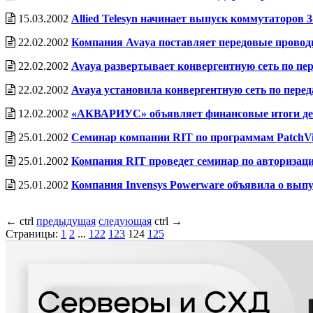
15.03.2002
Allied Telesyn начинает выпуск коммутаторов 
22.02.2002
Компания Avaya поставляет передовые провод
22.02.2002
Avaya развертывает конвергентную сеть по п
22.02.2002
Avaya установила конвергентную сеть по перед
12.02.2002
«АКВАРИУС» объявляет финансовые итоги деят
25.01.2002
Семинар компании RIT по программам PatchView f
25.01.2002
Компания RIT проведет семинар по авторизации 
25.01.2002
Компания Invensys Powerware объявила о выпу
←
ctrl
предыдущая
следующая
ctrl
→
Страницы:
1
2
...
122
123
124
125