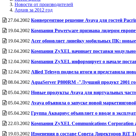
Новости от производителей
Архив за 2012 год
27.04.2002
Конвергентное решение Avaya для гостей Pacrim 
19.04.2002
Компания Powerware признана лидером европе
19.04.2002
Acer обновляет линейку мобильных ПК: новые н
12.04.2002
Компания ZyXEL начинает поставки модульно
12.04.2002
Компания ZyXEL информирует о начале поставо
12.04.2002
Allied Telesyn подвела итоги и представила но
08.04.2002
AquaServer P800RM -"Лучший продукт 2001 го
05.04.2002
Новые продукты Avaya для виртуальных частн
05.04.2002
Avaya объявила о запуске новой маркетингово
05.04.2002
Группа Аквариус объявляет о вводе в эксплуа
22.03.2002
Компания ZyXEL Communications Corporation 
19.03.2002
Изменения в составе Совета Директоров RiT Te