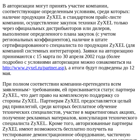
В авторизации могут принять участие компании,
соответствующие определенным условиям, среди которых:
наличие продукции ZyXEL в стандартном прайс-листе
компании, осуществление закупок техники ZyXEL только
через официальных дистрибьюторов или дилеров,
выполнение определенного плана закупок (с учетом
региональных коэффициентов), наличие в штате
сертифицированного специалиста по продукции ZyXEL (для
компаний системных интеграторов). Заявки на авторизацию
принимаются с 15 марта по 30 апреля 2002 года (более
подробно с условиями авторизации можно ознакомиться на
http://www.zyxel.ru/partner.asp
), а итоги будут подведены до 12
мая.
При полном соответствии компании-претендента всем
заявленным> требованиям, ей присваивается статус партнера
ZyXEL, что дает право на комплексную поддержку со
стороны ZyXEL. Партнерам ZyXEL предоставляется целый
ряд привилегий, среди которых бесплатное обучение
технических специалистов, участие в маркетинговых акциях,
получение рекламных материалов, консультация технического
специалиста ZyXEL. Кроме того, авторизованные партнеры
ZyXEL имеют возможность бесплатно получить на
тестирование демонстрационное оборудование, частичную