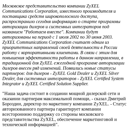
Московское представительство компании ZyXEL
Communications Corporation, известного производителя и
поставщика средств широкополосного доступа,
распространило сегодня информацию о старте программы
авторизации дилеров и системных интеграторов под
названием "Работаем вместе". Компании будут
авторизованы на период с 1 июля 2002 по 30 июня 2003.
ZyXEL Communications Corporation считает одним из
приоритетных направлений своей деятельности в России
работу с корпоративными клиентами. В связи с этим для
повышения эффективности работы в данном направлении, в
традиционной для ZyXEL ежегодной программе авторизации
дилеров внесен ряд изменений. Появились новые статусы
партнеров: для дилеров - ZyXEL Gold Dealer и ZyXEL Silver
Dealer, для системных интеграторов - ZyXEL Certified System
Integrator и ZyXEL Certified Solution Supplier.
"Наша задача состоит в создании мощной дилерской сети и
оказании партнерам максимальной помощи, - сказал Дмитрий
Бороздин, директор по маркетингу компании ZyXEL. - Статус
авторизованного партнера гарантирует компании
всестороннюю поддержку со стороны московского
представительства ZyXEL, обеспечение маркетинговой и
технической информацией".