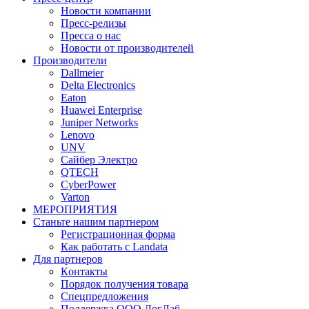
Новости компании
Пресс-релизы
Пресса о нас
Новости от производителей
Производители
Dallmeier
Delta Electronics
Eaton
Huawei Enterprise
Juniper Networks
Lenovo
UNV
Сайбер Электро
QTECH
CyberPower
Varton
МЕРОПРИЯТИЯ
Станьте нашим партнером
Регистрационная форма
Как работать с Landata
Для партнеров
Кoнтaкты
Порядок получения товара
Спецпредложения
Поддержка ООО ЛогЛаб