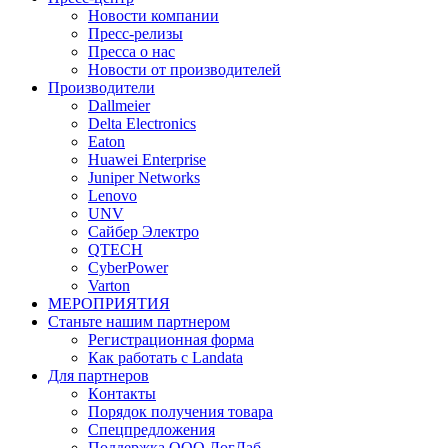
Новости компании
Пресс-релизы
Пресса о нас
Новости от производителей
Производители
Dallmeier
Delta Electronics
Eaton
Huawei Enterprise
Juniper Networks
Lenovo
UNV
Сайбер Электро
QTECH
CyberPower
Varton
МЕРОПРИЯТИЯ
Станьте нашим партнером
Регистрационная форма
Как работать с Landata
Для партнеров
Кoнтaкты
Порядок получения товара
Спецпредложения
Поддержка ООО ЛогЛаб