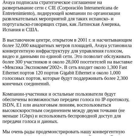
Avaya подписала стратегическое соглашение на
развертывание сети с CIE (Corporación Interamericana de
Entretenimiento), лидирующей компании по организации
развлекательных мероприятий для таких испанско- и
португальско-говорящих стран, как Латинская Америка,
Испания и США.
В выставочном центре, открытом в 2001 г. и насчитывающим
более 32,000 квадратных метров площадей, Avaya установила
конвергентную инфраструктуру для управления голосом,
видео и данными по единой сети. Это позволит обслуживать
более 300 участников и около 28,000 посетителей на выставке
«Мексика Экспокомм’2002». В сеть входит около 1,300 Fast
Ethernet портов 120 портов Gigabit Ethernet и около 1,000
голосовых портов, которые будут поддерживать более 2,300
конечных соединений.
Компании-участники и остальные пользователи будут
обеспечены возможностью передачи голоса по IP-протоколу,
ISDN, E1 или аналоговым линиям, воспользоваться
высокоскоростным соединением между двумя точками (не
меньше 1Gbps) и использовать беспроводной доступ для
передачи голоса и данных.
Мы очень рады продемонстрировать нашу конвергентную