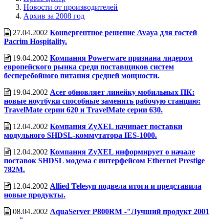
Новости от производителей
Архив за 2008 год
27.04.2002
Конвергентное решение Avaya для гостей
Pacrim Hospitality.
19.04.2002
Компания Powerware признана лидером
европейского рынка среди поставщиков систем
бесперебойного питания средней мощности.
19.04.2002
Acer обновляет линейку мобильных ПК:
новые ноутбуки способные заменить рабочую станцию:
TravelMate серии 620 и TravelMate серии 630.
12.04.2002
Компания ZyXEL начинает поставки
модульного SHDSL-коммутатора IES-1000.
12.04.2002
Компания ZyXEL информирует о начале
поставок SHDSL модема с интерфейсом Ethernet Prestige
782M.
12.04.2002
Allied Telesyn подвела итоги и представила
новые продукты.
08.04.2002
AquaServer P800RM -"Лучший продукт 2001