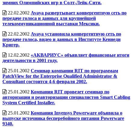
зимних Олимпийских игр в Солт-Лейк-Сити.
22.02.2002
Avaya развертывает конвергентную сеть по
передаче голоса и данных для крупнейшей
телекоммуникационной выставки Мексики.
22.02.2002
Avaya установила конвергентную сеть по
передаче голоса, видео и данных в Институте Кеннеди
Кригер.
12.02.2002
«АКВАРИУС» объявляет финансовые итоги
деятельности в 2001 году.
25.01.2002
Семинар компании RIT по программам
PatchView for the Enterprise Qualified Administrator &
Consultant состоится 4-6 февраля 2002.
25.01.2002
Компания RIT проведет семинар по
авторизации и реавторизации специалистов Smart Cabling
System Certified Installer.
25.01.2002
Компания Invensys Powerware объявила о
выпуске источника бесперебойного питания Powerware
9340.