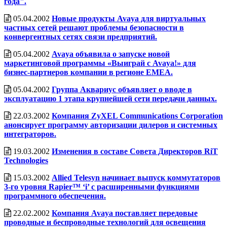
года".
05.04.2002
Новые продукты Avaya для виртуальных
частных сетей решают проблемы безопасности в
конвергентных сетях связи предприятий.
05.04.2002
Avaya объявила о запуске новой
маркетинговой программы «Выиграй с Avaya!» для
бизнес-партнеров компании в регионе EMEA.
05.04.2002
Группа Аквариус объявляет о вводе в
эксплуатацию 1 этапа крупнейшей сети передачи данных.
22.03.2002
Компания ZyXEL Communications Corporation
анонсирует программу авторизации дилеров и системных
интеграторов.
19.03.2002
Изменения в составе Совета Директоров RiT
Technologies
15.03.2002
Allied Telesyn начинает выпуск коммутаторов
3-го уровня Rapier™ ‘i’ с расширенными функциями
программного обеспечения.
22.02.2002
Компания Avaya поставляет передовые
проводные и беспроводные технологий для освещения