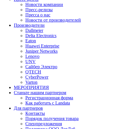
Новости компании
Пресс-релизы
Пресса о нас
Новости от производителей
Производители
Dallmeier
Delta Electronics
Eaton
Huawei Enterprise
Juniper Networks
Lenovo
UNV
Сайбер Электро
QTECH
CyberPower
Varton
МЕРОПРИЯТИЯ
Станьте нашим партнером
Регистрационная форма
Как работать с Landata
Для партнеров
Кoнтaкты
Порядок получения товара
Спецпредложения
Поддержка ООО ЛогЛаб