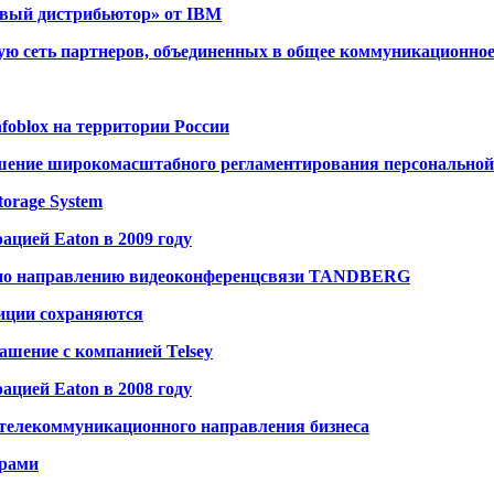
овый дистрибьютор» от IBM
ю сеть партнеров, объединенных в общее коммуникационное
foblox на территории России
ение широкомасштабного регламентирования персональной
orage System
ацией Eaton в 2009 году
a по направлению видеоконференцсвязи TANDBERG
диции сохраняются
ашение с компанией Telsey
ацией Eaton в 2008 году
 телекоммуникационного направления бизнеса
ерами