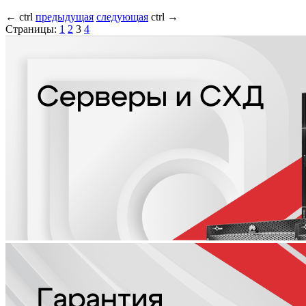
←
ctrl
предыдущая
следующая
ctrl
→
Страницы:
1
2
3
4