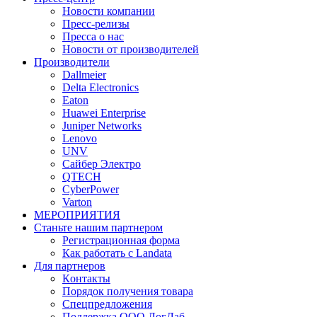
Новости компании
Пресс-релизы
Пресса о нас
Новости от производителей
Производители
Dallmeier
Delta Electronics
Eaton
Huawei Enterprise
Juniper Networks
Lenovo
UNV
Сайбер Электро
QTECH
CyberPower
Varton
МЕРОПРИЯТИЯ
Станьте нашим партнером
Регистрационная форма
Как работать с Landata
Для партнеров
Кoнтaкты
Порядок получения товара
Спецпредложения
Поддержка ООО ЛогЛаб