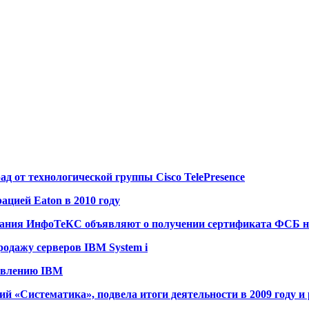
ад от технологической группы Cisco TelePresence
ацией Eaton в 2010 году
мпания ИнфоТеКС объявляют о получении сертификата ФСБ на
одажу серверов IBM System i
равлению IBM
 «Систематика», подвела итоги деятельности в 2009 году и р