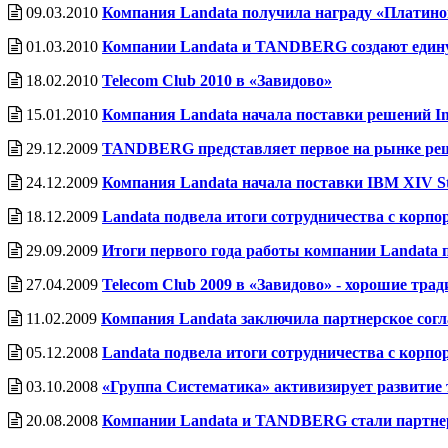
09.03.2010
Компания Landata получила награду «Платин
01.03.2010
Компании Landata и TANDBERG создают едину
18.02.2010
Telecom Club 2010 в «Завидово»
15.01.2010
Компания Landata начала поставки решений In
29.12.2009
TANDBERG представляет первое на рынке реш
24.12.2009
Компания Landata начала поставки IBM XIV St
18.12.2009
Landata подвела итоги сотрудничества с корпор
29.09.2009
Итоги первого года работы компании Landat
27.04.2009
Telecom Club 2009 в «Завидово» - хорошие тра
11.02.2009
Компания Landata заключила партнерское согл
05.12.2008
Landata подвела итоги сотрудничества с корпор
03.10.2008
«Группа Систематика» активизирует развитие
20.08.2008
Компании Landata и TANDBERG стали партн