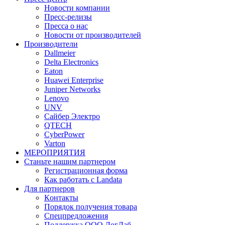
Новости компании
Пресс-релизы
Пресса о нас
Новости от производителей
Производители
Dallmeier
Delta Electronics
Eaton
Huawei Enterprise
Juniper Networks
Lenovo
UNV
Сайбер Электро
QTECH
CyberPower
Varton
МЕРОПРИЯТИЯ
Станьте нашим партнером
Регистрационная форма
Как работать с Landata
Для партнеров
Кoнтaкты
Порядок получения товара
Спецпредложения
Поддержка ООО ЛогЛаб