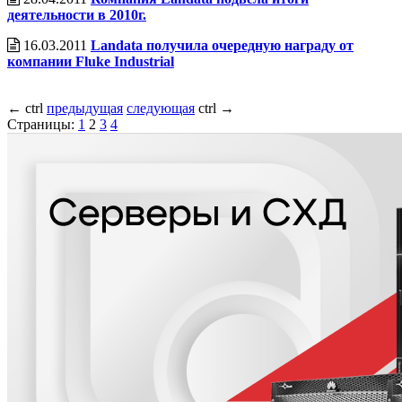
деятельности в 2010г.
16.03.2011
Landata получила очередную награду от
компании Fluke Industrial
←
ctrl
предыдущая
следующая
ctrl
→
Страницы:
1
2
3
4