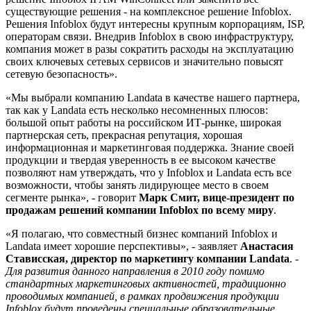
существующие решения - на комплексное решение Infoblox.
Решения Infoblox будут интересны крупным корпорациям, ISP,
операторам связи. Внедрив Infoblox в свою инфраструктуру,
компания может в разы сократить расходы на эксплуатацию
своих ключевых сетевых сервисов и значительно повысят
сетевую безопасность».
«Мы выбрали компанию Landata в качестве нашего партнера,
так как у Landata есть несколько несомненных плюсов:
большой опыт работы на российском ИТ-рынке, широкая
партнерская сеть, прекрасная репутация, хорошая
информационная и маркетинговая поддержка. Знание своей
продукции и твердая уверенность в ее высоком качестве
позволяют нам утверждать, что у Infoblox и Landata есть все
возможности, чтобы занять лидирующее место в своем
сегменте рынка», - говорит
Марк Смит, вице-президент по
продажам решений компании
Infoblox
по всему миру
.
«Я полагаю, что совместный бизнес компаний Infoblox и
Landata имеет хорошие перспективы», - заявляет
Анастасия
Стависская, директор по маркетингу компании
Landata
. -
Для развития данного направления в 2010 году помимо
стандартных маркетинговых активностей, традиционно
проводимых компанией, в рамках продвижения продукции
Infoblox
будут проведены специальные образовательные