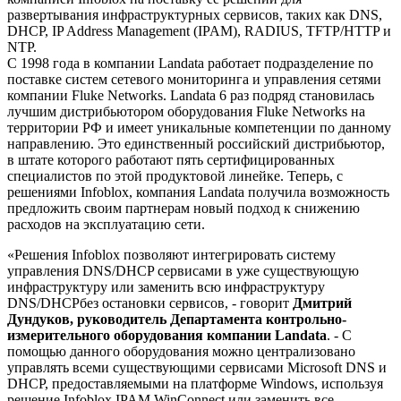
развертывания инфраструктурных сервисов, таких как DNS,
DHCP, IP Address Management (IPAM), RADIUS, TFTP/HTTP и
NTP.
С 1998 года в компании Landata работает подразделение по
поставке систем сетевого мониторинга и управления сетями
компании Fluke Networks. Landata 6 раз подряд становилась
лучшим дистрибьютором оборудования Fluke Networks на
территории РФ и имеет уникальные компетенции по данному
направлению. Это единственный российский дистрибьютор,
в штате которого работают пять сертифицированных
специалистов по этой продуктовой линейке. Теперь, c
решениями Infoblox, компания Landata получила возможность
предложить своим партнерам новый подход к снижению
расходов на эксплуатацию сети.
«Решения Infoblox позволяют интегрировать систему
управления DNS/DHCP сервисами в уже существующую
инфраструктуру или заменить всю инфраструктуру
DNS/DHCPбез остановки сервисов, - говорит
Дмитрий
Дундуков, руководитель Департамента контрольно-
измерительного оборудования компании
Landata
. - С
помощью данного оборудования можно централизовано
управлять всеми существующими сервисами Microsoft DNS и
DHCP, предоставляемыми на платформе Windows, используя
решение Infoblox IPAM WinConnect или заменить все