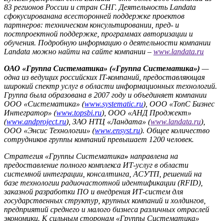
83 регионов России и стран СНГ. Деятельность
Landata
сфокусирована
на всесторонней поддержке проектов
партнеров: техническом консультировании, пред- и
постпроектной поддержке, программах авторизации и
обучения. Подробную информацию о деятельности компании
Landata
можно найти на сайте компании
–
www.landata.ru
ОАО «Группа Систематика» («Группа Систематика»)
—
одна из ведущих российских
IT
-компаний, предоставляющая
широкий спектр услуг в области информационных технологий.
Группа была образована в 2007 году и объединяет компании
ООО «Систематика» (
www.systematic.ru
), ООО «ТопС Бизнес
Интегратор» (
www.topsbi.ru
), ООО «АНД Проджект»
(
www.andproject.ru
), ЗАО НТЦ «Ландата» (
www.landata.ru
),
ООО «Энсис Технологии» (
www.ensyst.ru
). Общее количество
сотрудников группы компаний превышает 1200 человек.
Стратегия «Группы Систематика
»
направлена на
предоставление полного комплекса ИТ-услуг в области
системной интеграции, консалтинга, АСУТП, решений на
базе технологии радиочастотной идентификации (
RFID
),
заказной разработки ПО и внедрения ИТ-систем для
государственных структур, крупных компаний и холдингов,
предприятий среднего и малого бизнеса различных отраслей
экономики. К сильным сторонам «Группы Систематика»