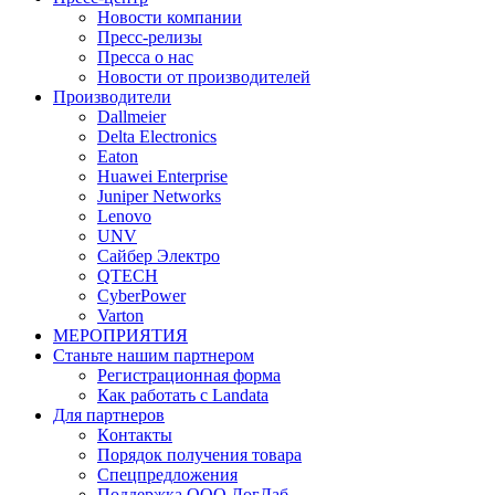
Новости компании
Пресс-релизы
Пресса о нас
Новости от производителей
Производители
Dallmeier
Delta Electronics
Eaton
Huawei Enterprise
Juniper Networks
Lenovo
UNV
Сайбер Электро
QTECH
CyberPower
Varton
МЕРОПРИЯТИЯ
Станьте нашим партнером
Регистрационная форма
Как работать с Landata
Для партнеров
Кoнтaкты
Порядок получения товара
Спецпредложения
Поддержка ООО ЛогЛаб