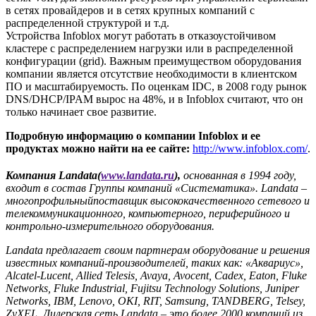
в сетях провайдеров и в сетях крупных компаний с
распределенной структурой и т.д.
Устройства Infoblox могут работать в отказоустойчивом
кластере с распределением нагрузки или в распределенной
конфигурации (grid). Важным преимуществом оборудования
компании является отсутствие необходимости в клиентском
ПО и масштабируемость. По оценкам IDC, в 2008 году рынок
DNS/DHCP/IPAM вырос на 48%, и в Infoblox считают, что он
только начинает свое развитие.
Подробную информацию о компании
Infoblox
и ее
продуктах можно найти на ее сайте:
http://www.infoblox.com/
.
Компания
Landata
(
www
.landata
.ru
),
основанная в 1994 году,
входит в состав Группы компаний «Систематика».
Landata
–
многопрофильный
поставщик высококачественного сетевого и
телекоммуникационного, компьютерного, периферийного и
контрольно-измерительного оборудования.
Landata
предлагает своим партнерам оборудование и решения
известных компаний-производителей, таких как: «Аквариус»,
Alcatel
-
Lucent
,
Allied Telesis
,
Avaya
,
Avocent
,
Cadex
,
Eaton
,
Fluke
Networks
,
Fluke Industrial
,
Fujitsu Technology Solutions
,
Juniper
Networks
,
IBM
,
Lenovo
,
OKI
,
RIT
,
Samsung
,
TANDBERG
,
Telsey
,
ZyXEL
. Дилерская сеть
Landata
– это более 2000 компаний из