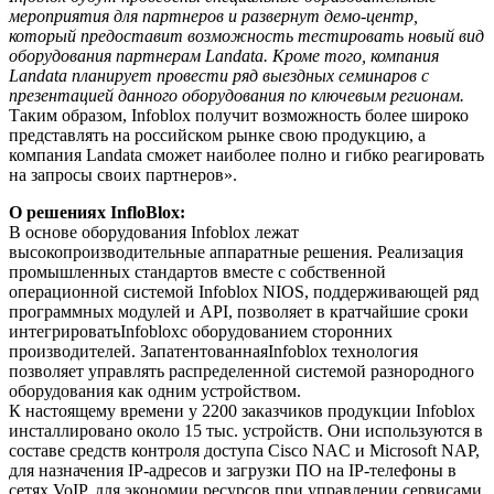
мероприятия для партнеров и развернут демо-центр,
который предоставит возможность тестировать новый вид
оборудования партнерам
Landata
. Кроме того, компания
Landata
планирует провести ряд выездных семинаров с
презентацией данного оборудования по ключевым регионам.
Таким образом, Infoblox получит возможность более широко
представлять на российском рынке свою продукцию, а
компания Landata сможет наиболее полно и гибко реагировать
на запросы своих партнеров».
О решениях
InfloBlox
:
В основе оборудования Infoblox лежат
высокопроизводительные аппаратные решения. Реализация
промышленных стандартов вместе с собственной
операционной системой Infoblox NIOS, поддерживающей ряд
программных модулей и API, позволяет в кратчайшие сроки
интегрироватьInfobloxс оборудованием сторонних
производителей. ЗапатентованнаяInfoblox технология
позволяет управлять распределенной системой разнородного
оборудования как одним устройством.
К настоящему времени у 2200 заказчиков продукции Infoblox
инсталлировано около 15 тыс. устройств. Они используются в
составе средств контроля доступа Cisco NAC и Microsoft NAP,
для назначения IP-адресов и загрузки ПО на IP-телефоны в
сетях VoIP, для экономии ресурсов при управлении сервисами