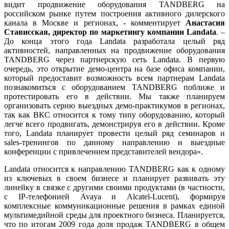
видит продвижение оборудования TANDBERG на
российском рынке путем построения активного дилерского
канала в Москве и регионах, - комментирует
Анастасия
Стависская, директор по маркетингу компании
Landata
. –
До конца этого года Landata разработала целый ряд
активностей, направленных на продвижение оборудования
TANDBERG через партнерскую сеть Landata. В первую
очередь, это открытие демо-центра на базе офиса компании,
который предоставит возможность всем партнерам Landata
познакомиться с оборудованием TANDBERG поближе и
протестировать его в действии. Мы также планируем
организовать серию выездных демо-практикумов в регионах,
так как ВКС относится к тому типу оборудованию, который
легче всего продвигать, демонстрируя его в действии. Кроме
того, Landata планирует провести целый ряд семинаров и
sales-тренингов по данному направлению и выездные
конференции с привлечением представителей вендора».
Landata относится к направлению TANDBERG как к одному
из ключевых в своем бизнесе и планирует развивать эту
линейку в связке с другими своими продуктами (в частности,
с IP-телефонией Avaya и Alcatel-Lucent), формируя
комплексные коммуникационные решения в рамках единой
мультимедийной среды для проектного бизнеса. Планируется,
что по итогам 2009 года доля продаж TANDBERG в общем