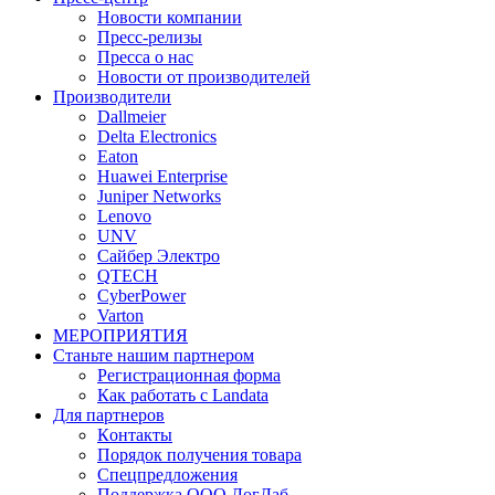
Новости компании
Пресс-релизы
Пресса о нас
Новости от производителей
Производители
Dallmeier
Delta Electronics
Eaton
Huawei Enterprise
Juniper Networks
Lenovo
UNV
Сайбер Электро
QTECH
CyberPower
Varton
МЕРОПРИЯТИЯ
Станьте нашим партнером
Регистрационная форма
Как работать с Landata
Для партнеров
Кoнтaкты
Порядок получения товара
Спецпредложения
Поддержка ООО ЛогЛаб