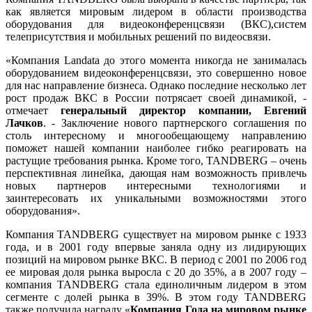
как является мировым лидером в области производства
оборудования для видеоконференцсвязи (ВКС),систем
телеприсутствия и мобильных решений по видеосвязи.
«Компания Landata до этого момента никогда не занималась
оборудованием видеоконференцсвязи, это совершенно новое
для нас направление бизнеса. Однако последние несколько лет
рост продаж ВКС в России потрясает своей динамикой, -
отмечает
генеральный директор компании, Евгений
Лачков
. - Заключение нового партнерского соглашения по
столь интересному и многообещающему направлению
поможет нашей компании наиболее гибко реагировать на
растущие требования рынка. Кроме того, TANDBERG – очень
перспективная линейка, дающая нам возможность привлечь
новых партнеров интересными технологиями и
заинтересовать их уникальными возможностями этого
оборудования».
Компания TANDBERG существует на мировом рынке с 1933
года, и в 2001 году впервые заняла одну из лидирующих
позиций на мировом рынке ВКС. В период с 2001 по 2006 год
ее мировая доля рынка выросла с 20 до 35%, а в 2007 году –
компания TANDBERG стала единоличным лидером в этом
сегменте с долей рынка в 39%. В этом году TANDBERG
также получила награду «
Компания Года на мировом рынке