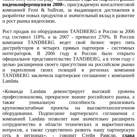
видеоконференцсвязи 2008
», присуждаемую консалтинговой
компанией Frost & Sullivan, за выдающиеся достижения в
разработке новых продуктов и значительный вклад в развитие
и рост рынка видеосвязи.
Рост продаж по оборудованию TANDBERG в России за 2006
год составил 118%, а за 2007 - превысил 270%. В России
компания TANDBERG ведет свой бизнес через пять
дистрибуторов и четырех прямых партнеров - системных
интеграторов. В 2006 году в России было открыто
официальное представительство TANDBERG, а в этом году с
целью расширения своего присутствия на российском рынке
и укрепления своих позиций в регионах компания
TANDBERG заключила партнерское соглашение с компанией
Landata.
«Команда Landata демонстрирует высокий уровень
профессионализма, прекрасное знание российского рынка, а
также уникальную способность реализовать
крупномасштабные проекты на высокотехнологичном
оборудовании. Подписание партнерского соглашения с
компанией Landata позволит нам значительно расширить
сотрудничество в области технических и маркетинговых
вопросов, а также существенно развить нашу партнерскую
сеть в регионах», - говорит Стейн Рамсли,
глава