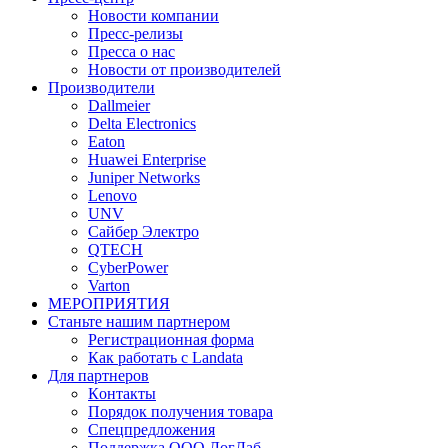
Новости компании
Пресс-релизы
Пресса о нас
Новости от производителей
Производители
Dallmeier
Delta Electronics
Eaton
Huawei Enterprise
Juniper Networks
Lenovo
UNV
Сайбер Электро
QTECH
CyberPower
Varton
МЕРОПРИЯТИЯ
Станьте нашим партнером
Регистрационная форма
Как работать с Landata
Для партнеров
Кoнтaкты
Порядок получения товара
Спецпредложения
Поддержка ООО ЛогЛаб