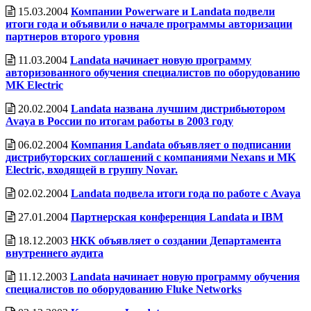
15.03.2004
Компании Powerware и Landata подвели
итоги года и объявили о начале программы авторизации
партнеров второго уровня
11.03.2004
Landata начинает новую программу
авторизованного обучения специалистов по оборудованию
MK Electric
20.02.2004
Landata названа лучшим дистрибьютором
Avaya в России по итогам работы в 2003 году
06.02.2004
Компания Landata объявляет о подписании
дистрибуторских соглашений с компаниями Nexans и MK
Electric, входящей в группу Novar.
02.02.2004
Landata подвела итоги года по работе с Avaya
27.01.2004
Партнерская конференция Landata и IBM
18.12.2003
НКК объявляет о создании Департамента
внутреннего аудита
11.12.2003
Landata начинает новую программу обучения
специалистов по оборудованию Fluke Networks