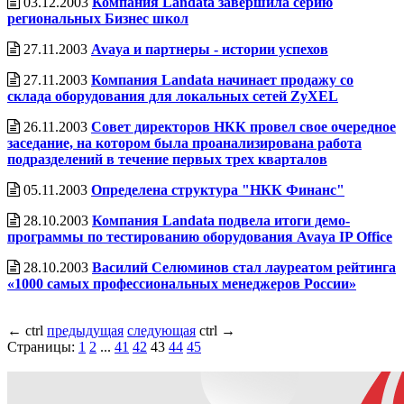
03.12.2003
Компания Landata завершила серию
региональных Бизнес школ
27.11.2003
Avaya и партнеры - истории успехов
27.11.2003
Компания Landata начинает продажу со
склада оборудования для локальных сетей ZyXEL
26.11.2003
Совет директоров НКК провел свое очередное
заседание, на котором была проанализирована работа
подразделений в течение первых трех кварталов
05.11.2003
Определена структура "НКК Финанс"
28.10.2003
Компания Landata подвела итоги демо-
программы по тестированию оборудования Avaya IP Office
28.10.2003
Василий Селюминов стал лауреатом рейтинга
«1000 самых профессиональных менеджеров России»
←
ctrl
предыдущая
следующая
ctrl
→
Страницы:
1
2
...
41
42
43
44
45