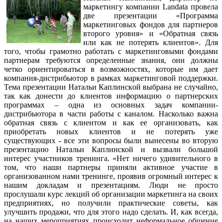
маркетингу компании Landata провела
две презентации «Программа
маркетинговых фондов для партнеров
второго уровня» и «Обратная связь
или как не потерять клиентов». Для
того, чтобы грамотно работать с маркетинговыми фондами
партнерам требуются определенные знания, они должны
четко ориентироваться в возможностях, которые им дает
компания-дистрибьютор в рамках маркетинговой поддержки.
Тема презентации Натальи Каплинской выбрана не случайно,
так как донести до клиентов информацию о партнерских
программах – одна из основных задач компании-
дистрибьютора в части работы с каналом. Насколько важна
обратная связь с клиентом и как ее организовать, как
приобретать новых клиентов и не потерять уже
существующих - все эти вопросы были вынесены во вторую
презентацию Натальи Каплинской и вызвали большой
интерес участников тренинга. «Нет ничего удивительного в
том, что наши партнеры приняли активное участие в
организованном нами тренинге, проявив огромный интерес к
нашим докладам и презентациям. Люди не просто
прослушали курс лекций об организации маркетинга на своих
предприятиях, но получили практические советы, как
улучшить продажи, что для этого надо сделать. И, как всегда,
на наших мероприятиях происходит неформальное общение