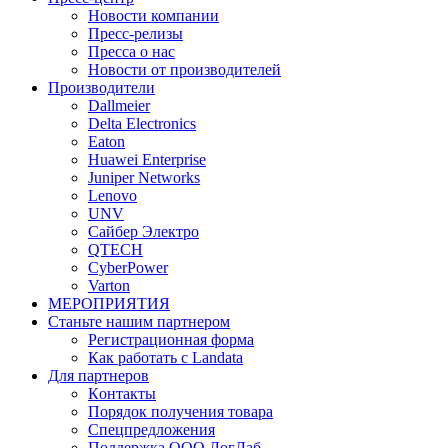
Новости компании
Пресс-релизы
Пресса о нас
Новости от производителей
Производители
Dallmeier
Delta Electronics
Eaton
Huawei Enterprise
Juniper Networks
Lenovo
UNV
Сайбер Электро
QTECH
CyberPower
Varton
МЕРОПРИЯТИЯ
Станьте нашим партнером
Регистрационная форма
Как работать с Landata
Для партнеров
Кoнтaкты
Порядок получения товара
Спецпредложения
Поддержка ООО ЛогЛаб