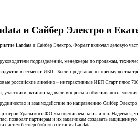
data и Сайбер Электро в Екат
приятие Landata и Сайбер Электро. Формат включал деловую част
 руководители подразделений, менеджеры по продажам, техниче
продуктов в сегменте ИБП. Были представлены преимущества т
овые российские линейно – интерактивные ИБП Старт плюс 700
и, участники активно задавали вопросы и обменивались мнения
рудничество и взаимодействие по направлению Сайбер Электро 
артнеров Уральского ФО мы оцениваем на отлично. Надеемся, ч
ас, позволят партнерам и их заказчикам создавать защищенную 
та систем бесперебойного питания Landata.