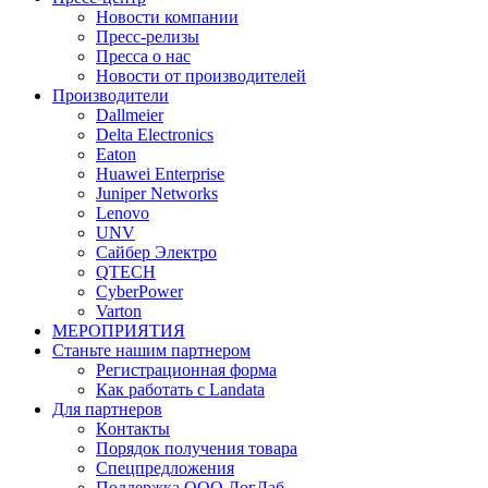
Новости компании
Пресс-релизы
Пресса о нас
Новости от производителей
Производители
Dallmeier
Delta Electronics
Eaton
Huawei Enterprise
Juniper Networks
Lenovo
UNV
Сайбер Электро
QTECH
CyberPower
Varton
МЕРОПРИЯТИЯ
Станьте нашим партнером
Регистрационная форма
Как работать с Landata
Для партнеров
Кoнтaкты
Порядок получения товара
Спецпредложения
Поддержка ООО ЛогЛаб