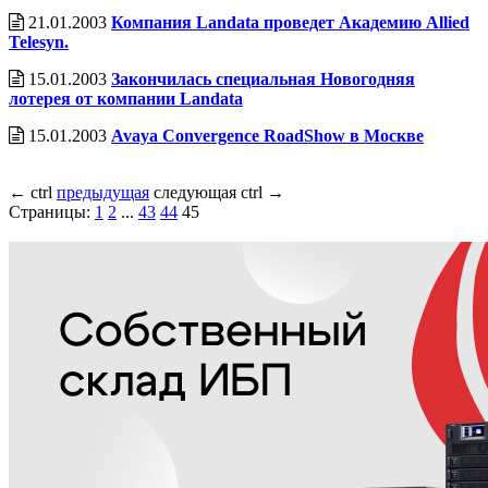
21.01.2003
Компания Landata проведет Академию Allied
Telesyn.
15.01.2003
Закончилась специальная Новогодняя
лотерея от компании Landata
15.01.2003
Avaya Convergence RoadShow в Москве
←
ctrl
предыдущая
следующая
ctrl
→
Страницы:
1
2
...
43
44
45