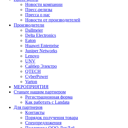
Новости компании
Пресс-релизы
Пресса о нас
Новости от производителей
Производители
Dallmeier
Delta Electronics
Eaton
Huawei Enterprise
Juniper Networks
Lenovo
UNV
Сайбер Электро
QTECH
CyberPower
Varton
МЕРОПРИЯТИЯ
Станьте нашим партнером
Регистрационная форма
Как работать с Landata
Для партнеров
Кoнтaкты
Порядок получения товара
Спецпредложения
Поддержка ООО ЛогЛаб