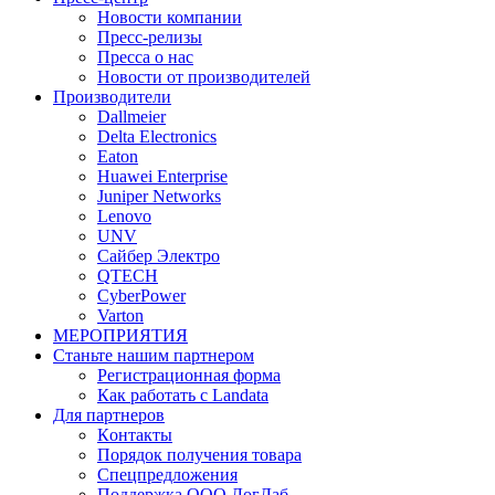
Новости компании
Пресс-релизы
Пресса о нас
Новости от производителей
Производители
Dallmeier
Delta Electronics
Eaton
Huawei Enterprise
Juniper Networks
Lenovo
UNV
Сайбер Электро
QTECH
CyberPower
Varton
МЕРОПРИЯТИЯ
Станьте нашим партнером
Регистрационная форма
Как работать с Landata
Для партнеров
Кoнтaкты
Порядок получения товара
Спецпредложения
Поддержка ООО ЛогЛаб