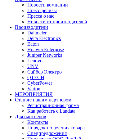
Новости компании
Пресс-релизы
Пресса о нас
Новости от производителей
Производители
Dallmeier
Delta Electronics
Eaton
Huawei Enterprise
Juniper Networks
Lenovo
UNV
Сайбер Электро
QTECH
CyberPower
Varton
МЕРОПРИЯТИЯ
Станьте нашим партнером
Регистрационная форма
Как работать с Landata
Для партнеров
Кoнтaкты
Порядок получения товара
Спецпредложения
Поддержка ООО ЛогЛаб