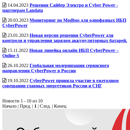
14.04.2023
Решения Сайбер Электро и Cyber Power -
партнерам Landata
20.03.2023
Мониторинг по Modbus для однофазных ИБП
CyberPower
23.01.2023
Новая версия решения CyberPower для
контроля и управления зарядом аккумуляторных батарей.
15.11.2022
Новая линейка онлайн ИБП CyberPower –
Online S
26.10.2022
Глобальная модернизация сервисного
направления CyberPower в России
19.10.2022
CyberPower приняла участие в ежегодном
совещании главных энергетиков России и СНГ
Новости 1 - 10 из 10
Начало | Пред. |
1
| След. | Конец