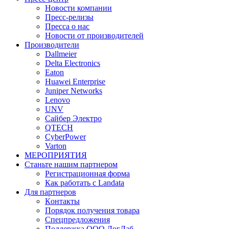
Новости компании
Пресс-релизы
Пресса о нас
Новости от производителей
Производители
Dallmeier
Delta Electronics
Eaton
Huawei Enterprise
Juniper Networks
Lenovo
UNV
Сайбер Электро
QTECH
CyberPower
Varton
МЕРОПРИЯТИЯ
Станьте нашим партнером
Регистрационная форма
Как работать с Landata
Для партнеров
Кoнтaкты
Порядок получения товара
Спецпредложения
Поддержка ООО ЛогЛаб