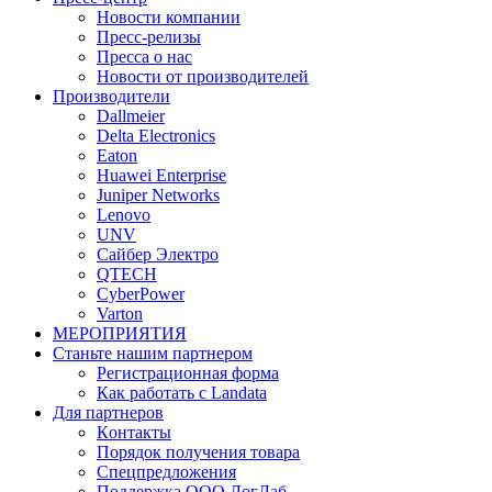
Новости компании
Пресс-релизы
Пресса о нас
Новости от производителей
Производители
Dallmeier
Delta Electronics
Eaton
Huawei Enterprise
Juniper Networks
Lenovo
UNV
Сайбер Электро
QTECH
CyberPower
Varton
МЕРОПРИЯТИЯ
Станьте нашим партнером
Регистрационная форма
Как работать с Landata
Для партнеров
Кoнтaкты
Порядок получения товара
Спецпредложения
Поддержка ООО ЛогЛаб