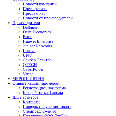
Новости компании
Пресс-релизы
Пресса о нас
Новости от производителей
Производители
Dallmeier
Delta Electronics
Eaton
Huawei Enterprise
Juniper Networks
Lenovo
UNV
Сайбер Электро
QTECH
CyberPower
Varton
МЕРОПРИЯТИЯ
Станьте нашим партнером
Регистрационная форма
Как работать с Landata
Для партнеров
Кoнтaкты
Порядок получения товара
Спецпредложения
Поддержка ООО ЛогЛаб