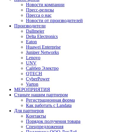
Новости компании
Пресс-релизы
Пресса о нас
Новости от производителей
Производители
Dallmeier
Delta Electronics
Eaton
Huawei Enterprise
Juniper Networks
Lenovo
UNV
Сайбер Электро
QTECH
CyberPower
Varton
МЕРОПРИЯТИЯ
Станьте нашим партнером
Регистрационная форма
Как работать с Landata
Для партнеров
Кoнтaкты
Порядок получения товара
Спецпредложения
Поддержка ООО ЛогЛаб