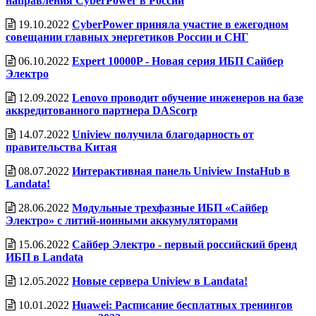
направления CyberPower в России
19.10.2022
CyberPower приняла участие в ежегодном
совещании главных энергетиков России и СНГ
06.10.2022
Expert 10000P - Новая серия ИБП Сайбер
Электро
12.09.2022
Lenovo проводит обучение инженеров на базе
аккредитованного партнера DAScorp
14.07.2022
Uniview получила благодарность от
правительства Китая
08.07.2022
Интерактивная панель Uniview InstaHub в
Landata!
28.06.2022
Модульные трехфазные ИБП «Сайбер
Электро» с литий-ионными аккумуляторами
15.06.2022
Сайбер Электро - первый российский бренд
ИБП в Landata
12.05.2022
Новые сервера Uniview в Landata!
10.01.2022
Huawei: Расписание бесплатных тренингов