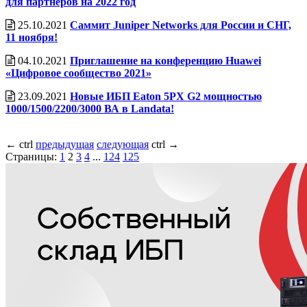
для партнеров на 2022 год
25.10.2021
Саммит Juniper Networks для России и СНГ,
11 ноября!
04.10.2021
Приглашение на конференцию Huawei
«Цифровое сообщество 2021»
23.09.2021
Новые ИБП Eaton 5PX G2 мощностью
1000/1500/2200/3000 ВА в Landata!
←
ctrl
предыдущая
следующая
ctrl
→
Страницы:
1
2
3
4
...
124
125