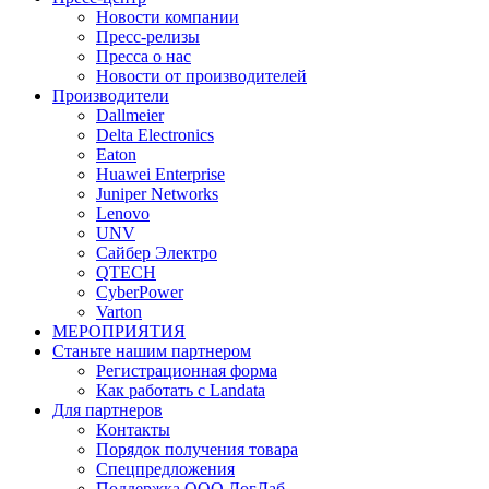
Новости компании
Пресс-релизы
Пресса о нас
Новости от производителей
Производители
Dallmeier
Delta Electronics
Eaton
Huawei Enterprise
Juniper Networks
Lenovo
UNV
Сайбер Электро
QTECH
CyberPower
Varton
МЕРОПРИЯТИЯ
Станьте нашим партнером
Регистрационная форма
Как работать с Landata
Для партнеров
Кoнтaкты
Порядок получения товара
Спецпредложения
Поддержка ООО ЛогЛаб