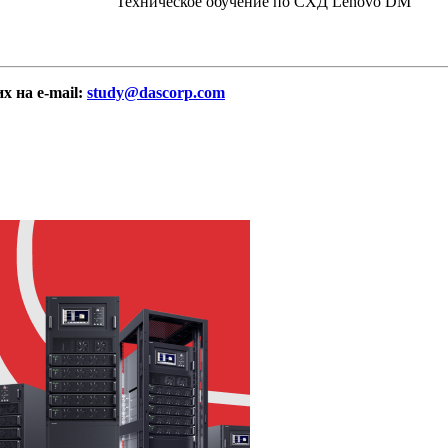
Техническое обучение по СХД Lenovo DM
х на e-mail:
study@dascorp.com