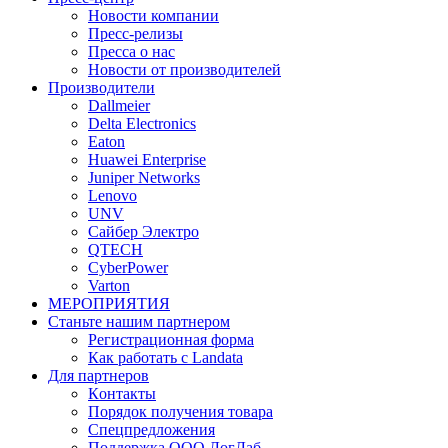
Новости компании
Пресс-релизы
Пресса о нас
Новости от производителей
Производители
Dallmeier
Delta Electronics
Eaton
Huawei Enterprise
Juniper Networks
Lenovo
UNV
Сайбер Электро
QTECH
CyberPower
Varton
МЕРОПРИЯТИЯ
Станьте нашим партнером
Регистрационная форма
Как работать с Landata
Для партнеров
Кoнтaкты
Порядок получения товара
Спецпредложения
Поддержка ООО ЛогЛаб