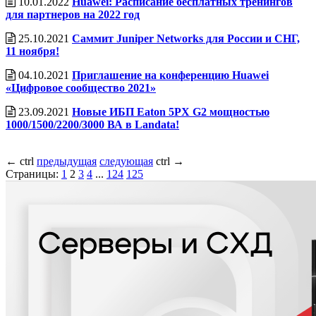
10.01.2022
Huawei: Расписание бесплатных тренингов
для партнеров на 2022 год
25.10.2021
Саммит Juniper Networks для России и СНГ,
11 ноября!
04.10.2021
Приглашение на конференцию Huawei
«Цифровое сообщество 2021»
23.09.2021
Новые ИБП Eaton 5PX G2 мощностью
1000/1500/2200/3000 ВА в Landata!
←
ctrl
предыдущая
следующая
ctrl
→
Страницы:
1
2
3
4
...
124
125