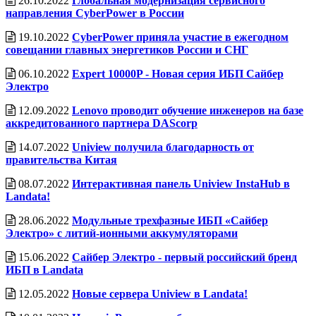
26.10.2022
Глобальная модернизация сервисного
направления CyberPower в России
19.10.2022
CyberPower приняла участие в ежегодном
совещании главных энергетиков России и СНГ
06.10.2022
Expert 10000P - Новая серия ИБП Сайбер
Электро
12.09.2022
Lenovo проводит обучение инженеров на базе
аккредитованного партнера DAScorp
14.07.2022
Uniview получила благодарность от
правительства Китая
08.07.2022
Интерактивная панель Uniview InstaHub в
Landata!
28.06.2022
Модульные трехфазные ИБП «Сайбер
Электро» с литий-ионными аккумуляторами
15.06.2022
Сайбер Электро - первый российский бренд
ИБП в Landata
12.05.2022
Новые сервера Uniview в Landata!