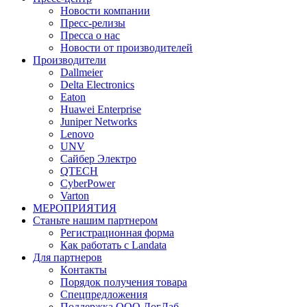
Новости компании
Пресс-релизы
Пресса о нас
Новости от производителей
Производители
Dallmeier
Delta Electronics
Eaton
Huawei Enterprise
Juniper Networks
Lenovo
UNV
Сайбер Электро
QTECH
CyberPower
Varton
МЕРОПРИЯТИЯ
Станьте нашим партнером
Регистрационная форма
Как работать с Landata
Для партнеров
Кoнтaкты
Порядок получения товара
Спецпредложения
Поддержка ООО ЛогЛаб