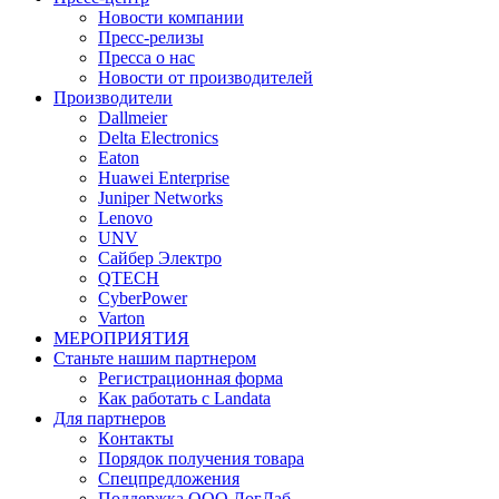
Новости компании
Пресс-релизы
Пресса о нас
Новости от производителей
Производители
Dallmeier
Delta Electronics
Eaton
Huawei Enterprise
Juniper Networks
Lenovo
UNV
Сайбер Электро
QTECH
CyberPower
Varton
МЕРОПРИЯТИЯ
Станьте нашим партнером
Регистрационная форма
Как работать с Landata
Для партнеров
Кoнтaкты
Порядок получения товара
Спецпредложения
Поддержка ООО ЛогЛаб