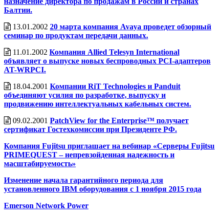
назначение директора по продажам в России и странах
Балтии.
13.01.2002
20 марта компания Avaya проведет обзорный
семинар по продуктам передачи данных.
11.01.2002
Компания Allied Telesyn International
объявляет о выпуске новых беспроводных PCI-адаптеров
AT-WRPCI.
18.04.2001
Компании RiT Technologies и Panduit
объединяют усилия по разработке, выпуску и
продвижению интеллектуальных кабельных систем.
09.02.2001
PatchView for the Enterprise™ получает
сертификат Гостехкомиссии при Президенте РФ.
Компания Fujitsu приглашает на вебинар «Серверы Fujitsu
PRIMEQUEST – непревзойденная надежность и
масштабируемость»
Изменение начала гарантийного периода для
установленного IBM оборудования с 1 ноября 2015 года
Emerson Network Power