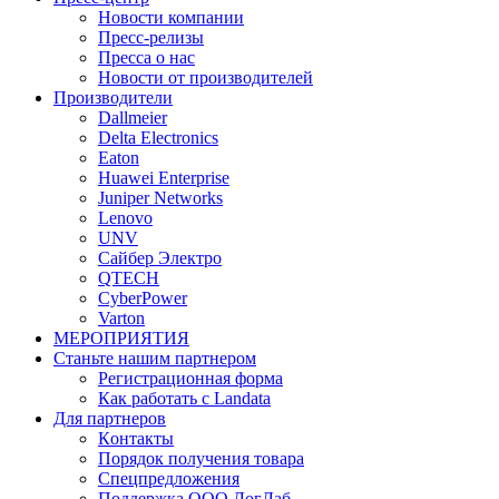
Новости компании
Пресс-релизы
Пресса о нас
Новости от производителей
Производители
Dallmeier
Delta Electronics
Eaton
Huawei Enterprise
Juniper Networks
Lenovo
UNV
Сайбер Электро
QTECH
CyberPower
Varton
МЕРОПРИЯТИЯ
Станьте нашим партнером
Регистрационная форма
Как работать с Landata
Для партнеров
Кoнтaкты
Порядок получения товара
Спецпредложения
Поддержка ООО ЛогЛаб