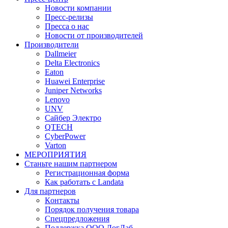
Новости компании
Пресс-релизы
Пресса о нас
Новости от производителей
Производители
Dallmeier
Delta Electronics
Eaton
Huawei Enterprise
Juniper Networks
Lenovo
UNV
Сайбер Электро
QTECH
CyberPower
Varton
МЕРОПРИЯТИЯ
Станьте нашим партнером
Регистрационная форма
Как работать с Landata
Для партнеров
Кoнтaкты
Порядок получения товара
Спецпредложения
Поддержка ООО ЛогЛаб