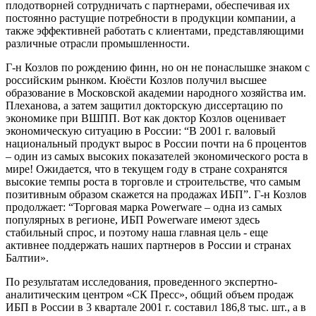
плодотворней сотрудничать с партнерами, обеспечивая их
постоянно растущие потребности в продукции компании, а
также эффективней работать с клиентами, представляющими
различные отрасли промышленности.
Г-н Козлов по рождению финн, но он не понаслышке знаком с
российским рынком. Кюёсти Козлов получил высшее
образование в Московской академии народного хозяйства им.
Плеханова, а затем защитил докторскую диссертацию по
экономике при ВШПП. Вот как доктор Козлов оценивает
экономическую ситуацию в России: “В 2001 г. валовый
национальный продукт вырос в России почти на 6 процентов
– один из самых высоких показателей экономического роста в
мире! Ожидается, что в текущем году в стране сохранятся
высокие темпы роста в торговле и строительстве, что самым
позитивным образом скажется на продажах ИБП”. Г-н Козлов
продолжает: “Торговая марка Powerware – одна из самых
популярных в регионе, ИБП Powerware имеют здесь
стабильный спрос, и поэтому наша главная цель - еще
активнее поддержать наших партнеров в России и странах
Балтии».
По результатам исследования, проведенного экспертно-
аналитическим центром «СК Пресс», общий объем продаж
ИБП в России в 3 квартале 2001 г. составил 186,8 тыс. шт., а в