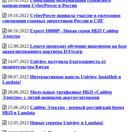
26.10.2022
Глобальная модернизация сервисного
направления CyberPower в России
19.10.2022
CyberPower приняла участие в ежегодном
совещании главных энергетиков России и СНГ
06.10.2022
Expert 10000P - Новая серия ИБП Сайбер
Электро
12.09.2022
Lenovo проводит обучение инженеров на базе
аккредитованного партнера DAScorp
14.07.2022
Uniview получила благодарность от
правительства Китая
08.07.2022
Интерактивная панель Uniview InstaHub в
Landata!
28.06.2022
Модульные трехфазные ИБП «Сайбер
Электро» с литий-ионными аккумуляторами
15.06.2022
Сайбер Электро - первый российский бренд
ИБП в Landata
12.05.2022
Новые сервера Uniview в Landata!