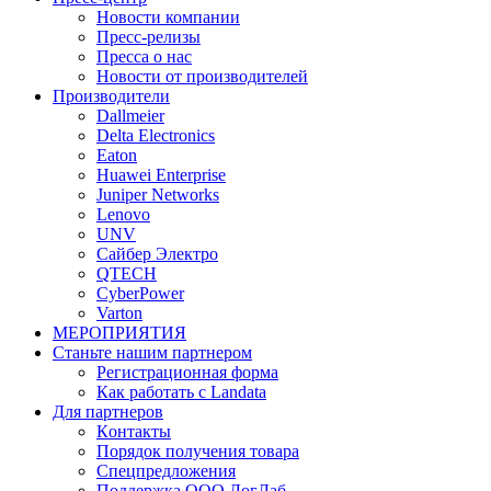
Новости компании
Пресс-релизы
Пресса о нас
Новости от производителей
Производители
Dallmeier
Delta Electronics
Eaton
Huawei Enterprise
Juniper Networks
Lenovo
UNV
Сайбер Электро
QTECH
CyberPower
Varton
МЕРОПРИЯТИЯ
Станьте нашим партнером
Регистрационная форма
Как работать с Landata
Для партнеров
Кoнтaкты
Порядок получения товара
Спецпредложения
Поддержка ООО ЛогЛаб