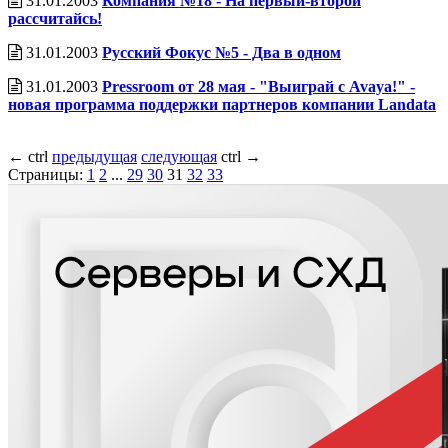
31.01.2003
Компания №18 - На первый-второй
рассчитайсь!
31.01.2003
Русский Фокус №5 - Два в одном
31.01.2003
Pressroom от 28 мая - "Выиграй с Avaya!" -
новая программа поддержки партнеров компании Landata
←
ctrl
предыдущая
следующая
ctrl
→
Страницы:
1
2
...
29
30
31
32
33