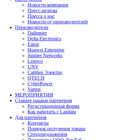
Новости компании
Пресс-релизы
Пресса о нас
Новости от производителей
Производители
Dallmeier
Delta Electronics
Eaton
Huawei Enterprise
Juniper Networks
Lenovo
UNV
Сайбер Электро
QTECH
CyberPower
Varton
МЕРОПРИЯТИЯ
Станьте нашим партнером
Регистрационная форма
Как работать с Landata
Для партнеров
Кoнтaкты
Порядок получения товара
Спецпредложения
Поддержка ООО ЛогЛаб