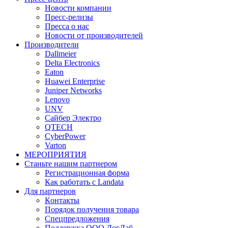
Новости компании
Пресс-релизы
Пресса о нас
Новости от производителей
Производители
Dallmeier
Delta Electronics
Eaton
Huawei Enterprise
Juniper Networks
Lenovo
UNV
Сайбер Электро
QTECH
CyberPower
Varton
МЕРОПРИЯТИЯ
Станьте нашим партнером
Регистрационная форма
Как работать с Landata
Для партнеров
Кoнтaкты
Порядок получения товара
Спецпредложения
Поддержка ООО ЛогЛаб