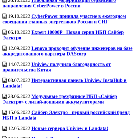
26.10.2022
Глобальная модернизация сервисного
направления CyberPower в России
19.10.2022
CyberPower приняла участие в ежегодном
совещании главных энергетиков России и СНГ
06.10.2022
Expert 10000P - Новая серия ИБП Сайбер
Электро
12.09.2022
Lenovo проводит обучение инженеров на базе
аккредитованного партнера DAScorp
14.07.2022
Uniview получила благодарность от
правительства Китая
08.07.2022
Интерактивная панель Uniview InstaHub в
Landata!
28.06.2022
Модульные трехфазные ИБП «Сайбер
Электро» с литий-ионными аккумуляторами
15.06.2022
Сайбер Электро - первый российский бренд
ИБП в Landata
12.05.2022
Новые сервера Uniview в Landata!