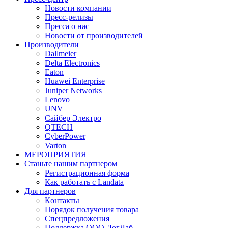
Новости компании
Пресс-релизы
Пресса о нас
Новости от производителей
Производители
Dallmeier
Delta Electronics
Eaton
Huawei Enterprise
Juniper Networks
Lenovo
UNV
Сайбер Электро
QTECH
CyberPower
Varton
МЕРОПРИЯТИЯ
Станьте нашим партнером
Регистрационная форма
Как работать с Landata
Для партнеров
Кoнтaкты
Порядок получения товара
Спецпредложения
Поддержка ООО ЛогЛаб