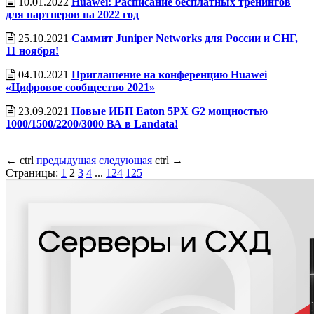
10.01.2022
Huawei: Расписание бесплатных тренингов
для партнеров на 2022 год
25.10.2021
Саммит Juniper Networks для России и СНГ,
11 ноября!
04.10.2021
Приглашение на конференцию Huawei
«Цифровое сообщество 2021»
23.09.2021
Новые ИБП Eaton 5PX G2 мощностью
1000/1500/2200/3000 ВА в Landata!
←
ctrl
предыдущая
следующая
ctrl
→
Страницы:
1
2
3
4
...
124
125