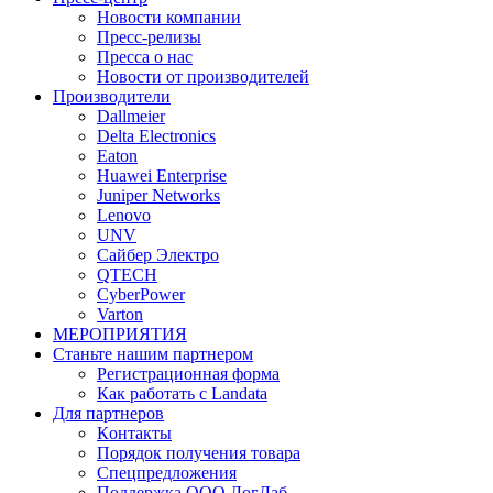
Новости компании
Пресс-релизы
Пресса о нас
Новости от производителей
Производители
Dallmeier
Delta Electronics
Eaton
Huawei Enterprise
Juniper Networks
Lenovo
UNV
Сайбер Электро
QTECH
CyberPower
Varton
МЕРОПРИЯТИЯ
Станьте нашим партнером
Регистрационная форма
Как работать с Landata
Для партнеров
Кoнтaкты
Порядок получения товара
Спецпредложения
Поддержка ООО ЛогЛаб