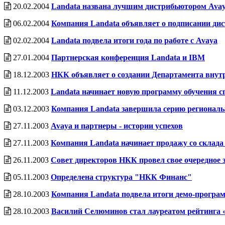
20.02.2004
Landata названа лучшим дистрибьютором Avaya
06.02.2004
Компания Landata объявляет о подписании дис
02.02.2004
Landata подвела итоги года по работе с Avaya
27.01.2004
Партнерская конференция Landata и IBM
18.12.2003
НКК объявляет о создании Департамента внутр
11.12.2003
Landata начинает новую программу обучения с
03.12.2003
Компания Landata завершила серию регионал
27.11.2003
Avaya и партнеры - истории успехов
27.11.2003
Компания Landata начинает продажу со склад
26.11.2003
Совет директоров НКК провел свое очередное з
05.11.2003
Определена структура "НКК Финанс"
28.10.2003
Компания Landata подвела итоги демо-програм
28.10.2003
Василий Селюминов стал лауреатом рейтинга 