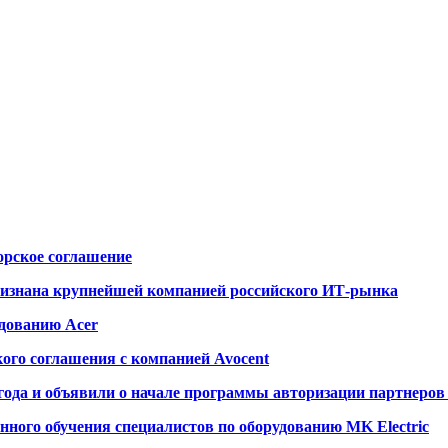
орское соглашение
изнана крупнейшей компанией российского ИТ-рынка
дованию Acer
кого соглашения с компанией Avocent
года и объявили о начале программы авторизации партнеров
нного обучения специалистов по оборудованию MK Electric