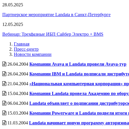
28.05.2025
Партнерское мероприятие Landata в Санкт-Петербурге
12.05.2025
Вебинар: Трехфазные ИБП Сайбер Электро + BMS
Главная
Пресс-центр
Новости компании
26.04.2004
Компании Avaya и Landata провели Avaya-тур
26.04.2004
Компании IBM и Landata подписали дистрибут
21.04.2004
«Национальная компьютерная корпорация» пр
15.04.2004
Компания Landata провела Акадeмию по обору
06.04.2004
Landata объявляет о подписании дистрибуторс
15.03.2004
Компании Powerware и Landata подвели итоги 
11.03.2004
Landata начинает новую программу авторизова