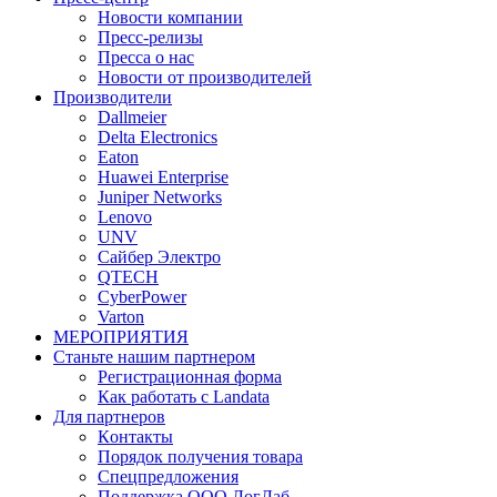
Новости компании
Пресс-релизы
Пресса о нас
Новости от производителей
Производители
Dallmeier
Delta Electronics
Eaton
Huawei Enterprise
Juniper Networks
Lenovo
UNV
Сайбер Электро
QTECH
CyberPower
Varton
МЕРОПРИЯТИЯ
Станьте нашим партнером
Регистрационная форма
Как работать с Landata
Для партнеров
Кoнтaкты
Порядок получения товара
Спецпредложения
Поддержка ООО ЛогЛаб