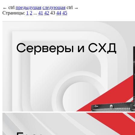
←
ctrl
предыдущая
следующая
ctrl
→
Страницы:
1
2
...
41
42
43
44
45