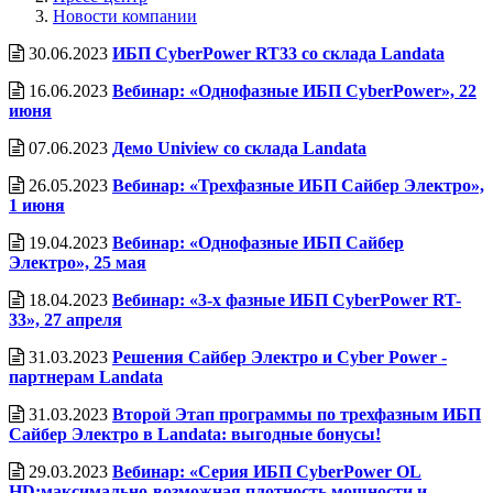
Новости компании
30.06.2023
ИБП CyberPower RT33 со cклада Landata
16.06.2023
Вебинар: «Однофазные ИБП CyberPower», 22
июня
07.06.2023
Демо Uniview со склада Landata
26.05.2023
Вебинар: «Трехфазные ИБП Сайбер Электро»,
1 июня
19.04.2023
Вебинар: «Однофазные ИБП Сайбер
Электро», 25 мая
18.04.2023
Вебинар: «3-х фазные ИБП CyberPower RT-
33», 27 апреля
31.03.2023
Решения Сайбер Электро и Cyber Power -
партнерам Landata
31.03.2023
Второй Этап программы по трехфазным ИБП
Сайбер Электро в Landata: выгодные бонусы!
29.03.2023
Вебинар: «Серия ИБП CyberPower OL
HD:максимально-возможная плотность мощности и