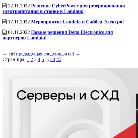
22.11.2022
Решение CyberPower для резервирования
электропитания в стойке в Landata!
17.11.2022
Мероприятие Landata и Сайбер Электро!
01.11.2022
Новые решения Delta Electronics для
партнеров Landata!
←
ctrl
предыдущая
следующая
ctrl
→
Страницы:
1
2
3
4
5
...
44
45