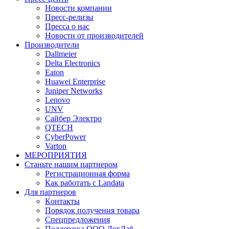
Новости компании
Пресс-релизы
Пресса о нас
Новости от производителей
Производители
Dallmeier
Delta Electronics
Eaton
Huawei Enterprise
Juniper Networks
Lenovo
UNV
Сайбер Электро
QTECH
CyberPower
Varton
МЕРОПРИЯТИЯ
Станьте нашим партнером
Регистрационная форма
Как работать с Landata
Для партнеров
Кoнтaкты
Порядок получения товара
Спецпредложения
Поддержка ООО ЛогЛаб