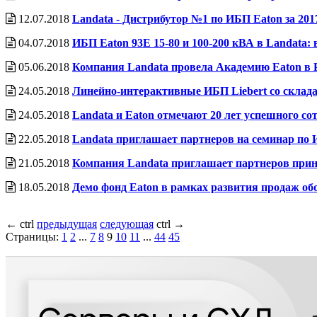
12.07.2018
Landata - Дистрибутор №1 по ИБП Eaton за 201
04.07.2018
ИБП Eaton 93E 15-80 и 100-200 кВА в Landata:
05.06.2018
Компания Landata провела Академию Eaton в 
24.05.2018
Линейно-интерактивные ИБП Liebert со склада
24.05.2018
Landata и Eaton отмечают 20 лет успешного со
22.05.2018
Landata приглашает партнеров на семинар по 
21.05.2018
Компания Landata приглашает партнеров принят
18.05.2018
Демо фонд Eaton в рамках развития продаж о
←
ctrl
предыдущая
следующая
ctrl
→
Страницы:
1
2
...
7
8
9
10
11
...
44
45