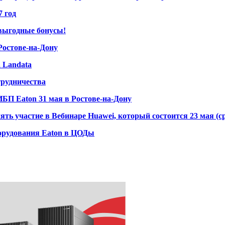
7 год
 выгодные бонусы!
Ростове-на-Дону
 Landata
трудничества
ИБП Eaton 31 мая в Ростове-на-Дону
ь участие в Вебинаре Huawei, который состоится 23 мая (ср
борудования Eaton в ЦОДы