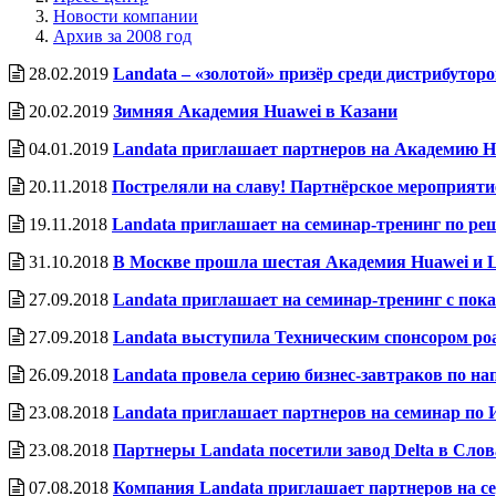
Новости компании
Архив за 2008 год
28.02.2019
Landata – «золотой» призёр среди дистрибутор
20.02.2019
Зимняя Академия Huawei в Казани
04.01.2019
Landata приглашает партнеров на Академию H
20.11.2018
Постреляли на славу! Партнёрское мероприятие
19.11.2018
Landata приглашает на семинар-тренинг по реш
31.10.2018
В Москве прошла шестая Академия Huawei и 
27.09.2018
Landata приглашает на семинар-тренинг с пок
27.09.2018
Landata выступила Техническим спонсором ро
26.09.2018
Landata провела серию бизнес-завтраков по на
23.08.2018
Landata приглашает партнеров на семинар по 
23.08.2018
Партнеры Landata посетили завод Delta в Сло
07.08.2018
Компания Landata приглашает партнеров на с