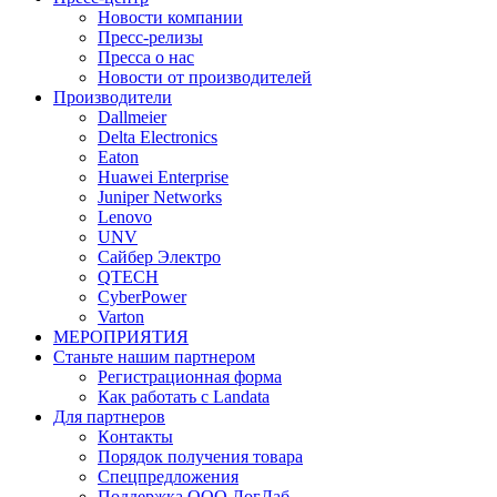
Новости компании
Пресс-релизы
Пресса о нас
Новости от производителей
Производители
Dallmeier
Delta Electronics
Eaton
Huawei Enterprise
Juniper Networks
Lenovo
UNV
Сайбер Электро
QTECH
CyberPower
Varton
МЕРОПРИЯТИЯ
Станьте нашим партнером
Регистрационная форма
Как работать с Landata
Для партнеров
Кoнтaкты
Порядок получения товара
Спецпредложения
Поддержка ООО ЛогЛаб