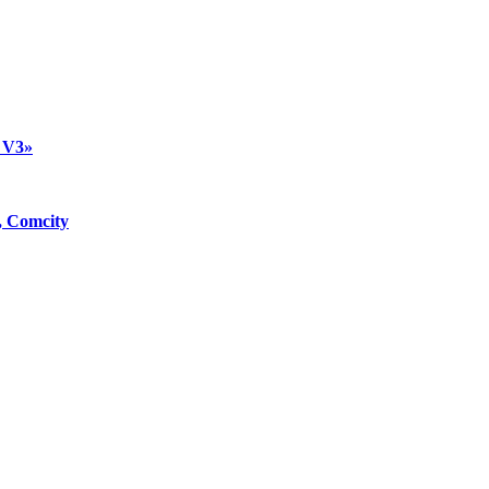
 V3»
, Comcity