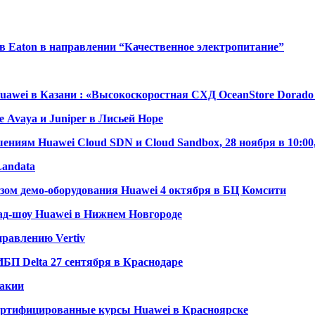
ов Eaton в направлении “Качественное электропитание”
uawei в Казани : «Высокоскоростная СХД OceanStore Dorado
 Avaya и Juniper в Лисьей Норе
ениям Huawei Cloud SDN и Cloud Sandbox, 28 ноября в 10:00
Landata
азом демо-оборудования Huawei 4 октября в БЦ Комсити
ад-шоу Huawei в Нижнем Новгороде
правлению Vertiv
ИБП Delta 27 сентября в Краснодаре
вакии
ертифицированные курсы Huawei в Красноярске