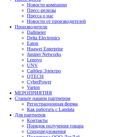
Новости компании
Пресс-релизы
Пресса о нас
Новости от производителей
Производители
Dallmeier
Delta Electronics
Eaton
Huawei Enterprise
Juniper Networks
Lenovo
UNV
Сайбер Электро
QTECH
CyberPower
Varton
МЕРОПРИЯТИЯ
Станьте нашим партнером
Регистрационная форма
Как работать с Landata
Для партнеров
Кoнтaкты
Порядок получения товара
Спецпредложения
Поддержка ООО ЛогЛаб