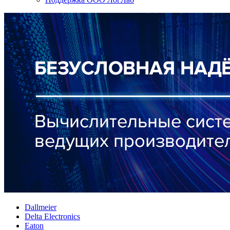
Dallmeier
Delta Electronics
Eaton