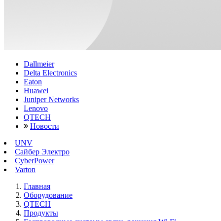
Dallmeier
Delta Electronics
Eaton
Huawei
Juniper Networks
Lenovo
QTECH
Новости
UNV
Сайбер Электро
CyberPower
Varton
Главная
Оборудование
QTECH
Продукты