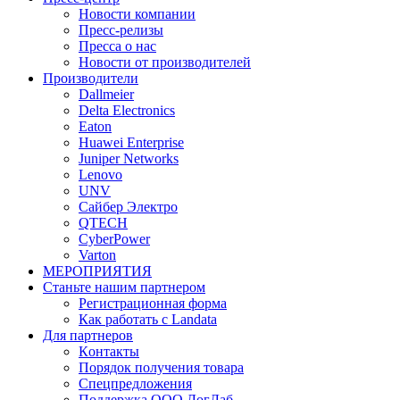
Новости компании
Пресс-релизы
Пресса о нас
Новости от производителей
Производители
Dallmeier
Delta Electronics
Eaton
Huawei Enterprise
Juniper Networks
Lenovo
UNV
Сайбер Электро
QTECH
CyberPower
Varton
МЕРОПРИЯТИЯ
Станьте нашим партнером
Регистрационная форма
Как работать с Landata
Для партнеров
Кoнтaкты
Порядок получения товара
Спецпредложения
Поддержка ООО ЛогЛаб