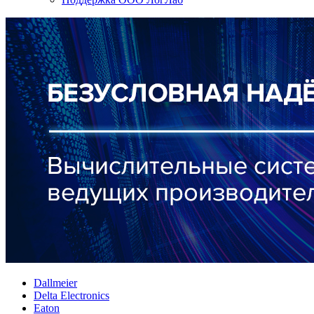
Dallmeier
Delta Electronics
Eaton