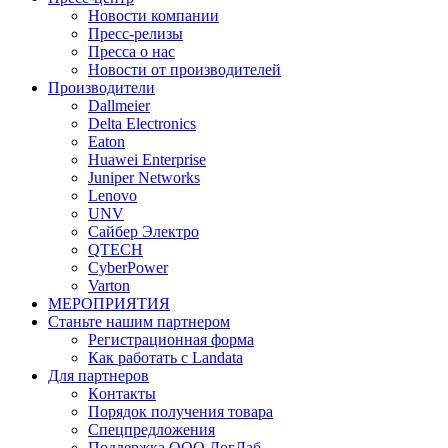
Новости компании
Пресс-релизы
Пресса о нас
Новости от производителей
Производители
Dallmeier
Delta Electronics
Eaton
Huawei Enterprise
Juniper Networks
Lenovo
UNV
Сайбер Электро
QTECH
CyberPower
Varton
МЕРОПРИЯТИЯ
Станьте нашим партнером
Регистрационная форма
Как работать с Landata
Для партнеров
Кoнтaкты
Порядок получения товара
Спецпредложения
Поддержка ООО ЛогЛаб