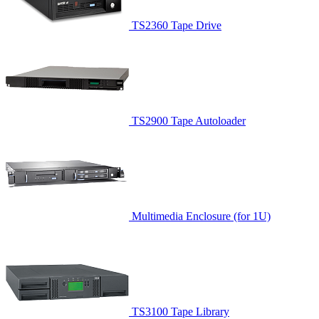
TS2360 Tape Drive
TS2900 Tape Autoloader
Multimedia Enclosure (for 1U)
TS3100 Tape Library