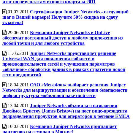
итог по результатам второго квартала 2011
01.07.2011
Сертификация Juniper Networks - следующий
шаг в Вашей карьере! Получите 50% скидка на сдачу
экзамена!
29.06.2011
Компании Juniper Networks и OnLive
обеспечат постоянный доступ к любому приложению из
любой точки и для любого устройства
11.05.2011
Juniper Networks представляет решение
Universal WAN для повышения гибкости и
производительности сетей и улучшения параметров
«облачной» обработки данных в рамках стратегии новой
сети предприятий
18.04.2011
ОАО «МегаФон» выбирает решения Juniper
Networks для маршрутизации и обеспечения безопасности
инфраструктуры мобильной пакетной сети
13.04.2011
Juniper Networks объявила о назначении
Джеймса Бристоу (James Bristow) на пост вице-президента
подразделения продуктов для операторов в регионе EMEA
10.03.2011
Компания Juniper Networks приглашает
партнеров на семинар в Москве!