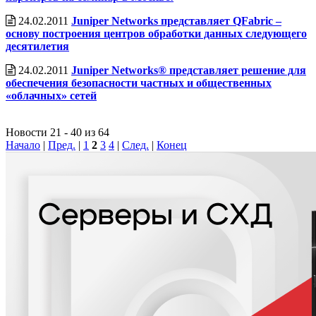
24.02.2011
Juniper Networks представляет QFabric –
основу построения центров обработки данных следующего
десятилетия
24.02.2011
Juniper Networks® представляет решение для
обеспечения безопасности частных и общественных
«облачных» сетей
Новости 21 - 40 из 64
Начало
|
Пред.
|
1
2
3
4
|
След.
|
Конец