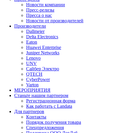
Новости компании
Пресс-релизы
Пресса о нас
Новости от производителей
Производители
Dallmeier
Delta Electronics
Eaton
Huawei Enterprise
Juniper Networks
Lenovo
UNV
Сайбер Электро
QTECH
CyberPower
Varton
МЕРОПРИЯТИЯ
Станьте нашим партнером
Регистрационная форма
Как работать с Landata
Для партнеров
Кoнтaкты
Порядок получения товара
Спецпредложения
Поддержка ООО ЛогЛаб