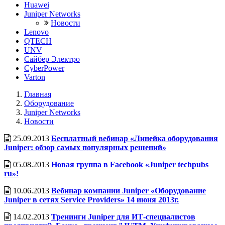
Huawei
Juniper Networks
Новости
Lenovo
QTECH
UNV
Сайбер Электро
CyberPower
Varton
Главная
Оборудование
Juniper Networks
Новости
25.09.2013
Бесплатный вебинар «Линейка оборудования
Juniper: обзор самых популярных решений»
05.08.2013
Новая группа в Facebook «Juniper techpubs
ru»!
10.06.2013
Вебинар компании Juniper «Оборудование
Juniper в сетях Service Providers» 14 июня 2013г.
14.02.2013
Тренинги Juniper для ИТ-специалистов