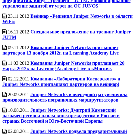
предприятий. Бонус - трениенг "JUTM. Унифицированное
управление защитой от угроз на ОС JUNOS"
23.11.2012
Вебинар «Решения Juniper Networks в области
WiFi»
16.11.2012
Специальное предложение на тренинг Juniper
JUTM
09.11.2012
Компания Juniper Networks приглашает
партнеров 13 ноября 2012г. на Learning Academy Live
11.03.2012
Компания Juniper Networks приглашает 20
марта 2012г. на Learning Academy Live в г.Москве.
02.12.2011
Компании «Лаборатории Касперского» и
Juniper Networks приглашают партнеров на вебинар!
20.09.2011
Juniper Networks в очередной раз увеличила
производительность пограничных маршрутизаторов
10.08.2011
Juniper Networks: Дмитрий Каменский
назначен региональным вице-президентом в России и
странах Восточной и Юго-Восточной Европы
02.08.2011
Juniper Networks подвела предварительный