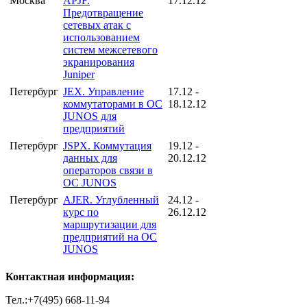
Москва
APJF.
17.12.12
Предотвращение
сетевых атак с
использованием
систем межсетевого
экранирования
Juniper
Петербург
JEX. Управление
17.12 -
коммутаторами в ОС
18.12.12
JUNOS для
предприятий
Петербург
JSPX. Коммутация
19.12 -
данных для
20.12.12
операторов связи в
ОС JUNOS
Петербург
AJER. Углубленный
24.12 -
курс по
26.12.12
маршрутизации для
предприятий на ОС
JUNOS
Контактная информация:
Тел.:+7(495) 668-11-94