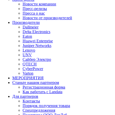
Новости компании
Пресс-релизы
Пресса о нас
Новости от производителей
Производители
Dallmeier
Delta Electronics
Eaton
Huawei Enterprise
Juniper Networks
Lenovo
UNV
Сайбер Электро
QTECH
CyberPower
Varton
МЕРОПРИЯТИЯ
Станьте нашим партнером
Регистрационная форма
Как работать с Landata
Для партнеров
Кoнтaкты
Порядок получения товара
Спецпредложения
Поддержка ООО ЛогЛаб