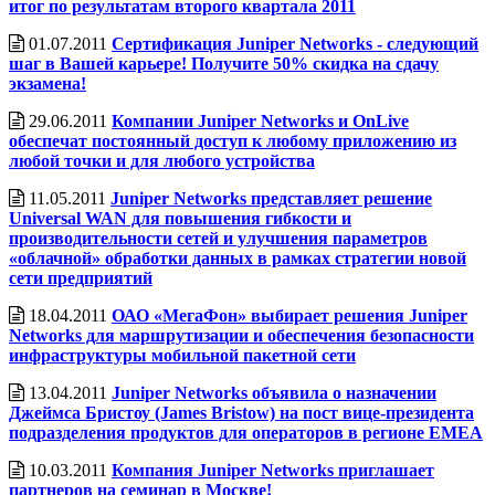
итог по результатам второго квартала 2011
01.07.2011
Сертификация Juniper Networks - следующий
шаг в Вашей карьере! Получите 50% скидка на сдачу
экзамена!
29.06.2011
Компании Juniper Networks и OnLive
обеспечат постоянный доступ к любому приложению из
любой точки и для любого устройства
11.05.2011
Juniper Networks представляет решение
Universal WAN для повышения гибкости и
производительности сетей и улучшения параметров
«облачной» обработки данных в рамках стратегии новой
сети предприятий
18.04.2011
ОАО «МегаФон» выбирает решения Juniper
Networks для маршрутизации и обеспечения безопасности
инфраструктуры мобильной пакетной сети
13.04.2011
Juniper Networks объявила о назначении
Джеймса Бристоу (James Bristow) на пост вице-президента
подразделения продуктов для операторов в регионе EMEA
10.03.2011
Компания Juniper Networks приглашает
партнеров на семинар в Москве!