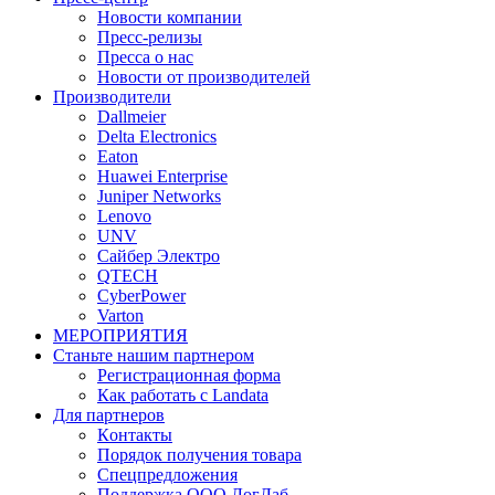
Новости компании
Пресс-релизы
Пресса о нас
Новости от производителей
Производители
Dallmeier
Delta Electronics
Eaton
Huawei Enterprise
Juniper Networks
Lenovo
UNV
Сайбер Электро
QTECH
CyberPower
Varton
МЕРОПРИЯТИЯ
Станьте нашим партнером
Регистрационная форма
Как работать с Landata
Для партнеров
Кoнтaкты
Порядок получения товара
Спецпредложения
Поддержка ООО ЛогЛаб