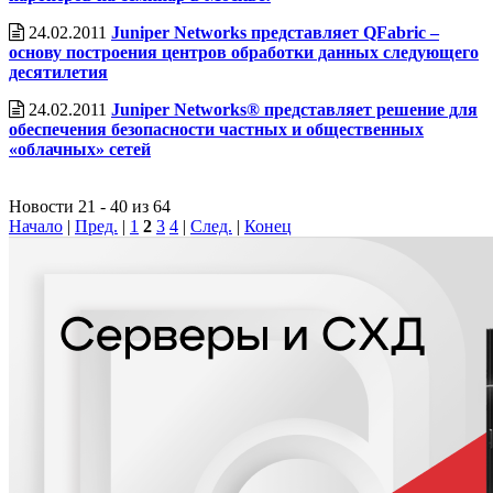
24.02.2011
Juniper Networks представляет QFabric –
основу построения центров обработки данных следующего
десятилетия
24.02.2011
Juniper Networks® представляет решение для
обеспечения безопасности частных и общественных
«облачных» сетей
Новости 21 - 40 из 64
Начало
|
Пред.
|
1
2
3
4
|
След.
|
Конец