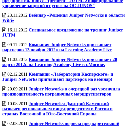
предприятий. Бонус - трениенг "JUTM. Унифицированное
управление защитой от угроз на ОС JUNOS"
23.11.2012
Вебинар «Решения Juniper Networks в области
WiFi»
16.11.2012
Специальное предложение на тренинг Juniper
JUTM
09.11.2012
Компания Juniper Networks приглашает
партнеров 13 ноября 2012г. на Learning Academy Live
11.03.2012
Компания Juniper Networks приглашает 20
марта 2012г. на Learning Academy Live в г.Москве.
02.12.2011
Компании «Лаборатории Касперского» и
Juniper Networks приглашают партнеров на вебинар!
20.09.2011
Juniper Networks в очередной раз увеличила
производительность пограничных маршрутизаторов
10.08.2011
Juniper Networks: Дмитрий Каменский
назначен региональным вице-президентом в России и
странах Восточной и Юго-Восточной Европы
02.08.2011
Juniper Networks подвела предварительный