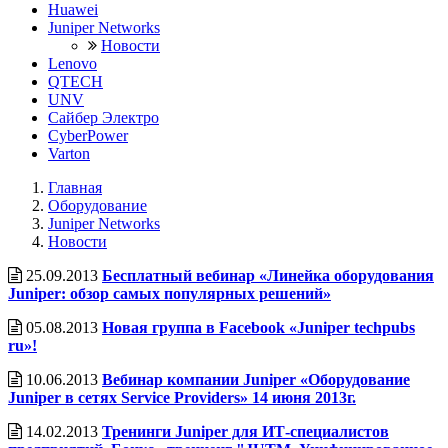
Huawei
Juniper Networks
Новости
Lenovo
QTECH
UNV
Сайбер Электро
CyberPower
Varton
Главная
Оборудование
Juniper Networks
Новости
25.09.2013
Бесплатный вебинар «Линейка оборудования
Juniper: обзор самых популярных решений»
05.08.2013
Новая группа в Facebook «Juniper techpubs
ru»!
10.06.2013
Вебинар компании Juniper «Оборудование
Juniper в сетях Service Providers» 14 июня 2013г.
14.02.2013
Тренинги Juniper для ИТ-специалистов