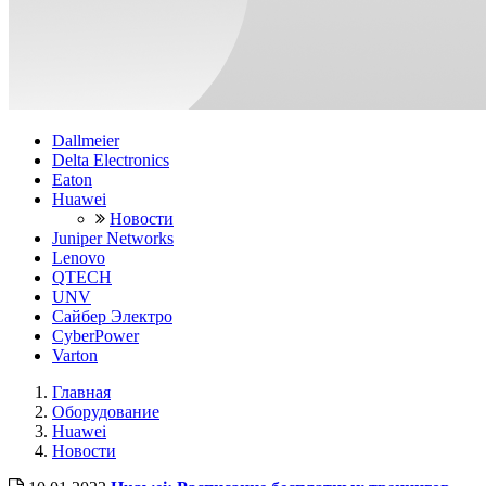
Dallmeier
Delta Electronics
Eaton
Huawei
Новости
Juniper Networks
Lenovo
QTECH
UNV
Сайбер Электро
CyberPower
Varton
Главная
Оборудование
Huawei
Новости