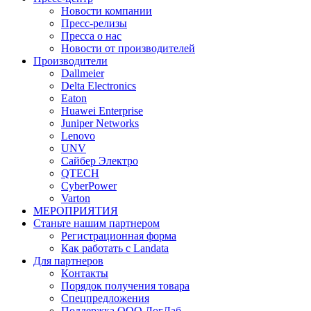
Новости компании
Пресс-релизы
Пресса о нас
Новости от производителей
Производители
Dallmeier
Delta Electronics
Eaton
Huawei Enterprise
Juniper Networks
Lenovo
UNV
Сайбер Электро
QTECH
CyberPower
Varton
МЕРОПРИЯТИЯ
Станьте нашим партнером
Регистрационная форма
Как работать с Landata
Для партнеров
Кoнтaкты
Порядок получения товара
Спецпредложения
Поддержка ООО ЛогЛаб