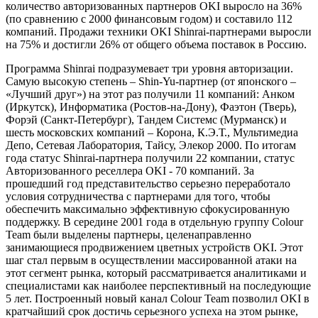
количество авторизованных партнеров OKI выросло на 36%
(по сравнению с 2000 финансовым годом) и составило 112
компаний. Продажи техники OKI Shinrai-партнерами выросли
на 75% и достигли 26% от общего объема поставок в Россию.
Программа Shinrai подразумевает три уровня авторизации.
Самую высокую степень – Shin-Yu-партнер (от японского –
«Лучший друг») на этот раз получили 11 компаний: Анком
(Иркутск), Информатика (Ростов-на-Дону), Фаэтон (Тверь),
Форэй (Санкт-Петербург), Тандем Системс (Мурманск) и
шесть московских компаний – Корона, К.Э.Т., Мультимедиа
Депо, Сетевая Лаборатория, Тайсу, Элекор 2000. По итогам
года статус Shinrai-партнера получили 22 компании, статус
Авторизованного реселлера OKI - 70 компаний. За
прошедший год представительство серьезно переработало
условия сотрудничества с партнерами для того, чтобы
обеспечить максимально эффективную сфокусированную
поддержку. В середине 2001 года в отдельную группу Colour
Team были выделены партнеры, целенаправленно
занимающиеся продвижением цветных устройств OKI. Этот
шаг стал первым в осуществлении массированной атаки на
этот сегмент рынка, который рассматривается аналитиками и
специалистами как наиболее перспективный на последующие
5 лет. Построенный новый канал Colour Team позволил OKI в
кратчайший срок достичь серьезного успеха на этом рынке,