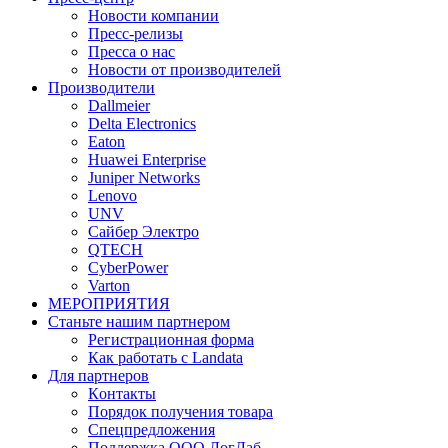
Новости компании
Пресс-релизы
Пресса о нас
Новости от производителей
Производители
Dallmeier
Delta Electronics
Eaton
Huawei Enterprise
Juniper Networks
Lenovo
UNV
Сайбер Электро
QTECH
CyberPower
Varton
МЕРОПРИЯТИЯ
Станьте нашим партнером
Регистрационная форма
Как работать с Landata
Для партнеров
Кoнтaкты
Порядок получения товара
Спецпредложения
Поддержка ООО ЛогЛаб