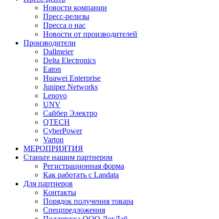
Новости компании
Пресс-релизы
Пресса о нас
Новости от производителей
Производители
Dallmeier
Delta Electronics
Eaton
Huawei Enterprise
Juniper Networks
Lenovo
UNV
Сайбер Электро
QTECH
CyberPower
Varton
МЕРОПРИЯТИЯ
Станьте нашим партнером
Регистрационная форма
Как работать с Landata
Для партнеров
Кoнтaкты
Порядок получения товара
Спецпредложения
Поддержка ООО ЛогЛаб