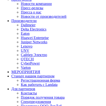
Новости компании
Пресс-релизы
Пресса о нас
Новости от производителей
Производители
Dallmeier
Delta Electronics
Eaton
Huawei Enterprise
Juniper Networks
Lenovo
UNV
Сайбер Электро
QTECH
CyberPower
Varton
МЕРОПРИЯТИЯ
Станьте нашим партнером
Регистрационная форма
Как работать с Landata
Для партнеров
Кoнтaкты
Порядок получения товара
Спецпредложения
Поддержка ООО ЛогЛаб