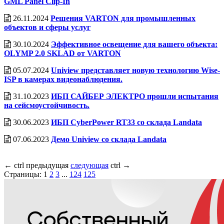
GML Panel Clip-In
26.11.2024
Решения VARTON для промышленных
объектов и сферы услуг
30.10.2024
Эффективное освещение для вашего объекта:
OLYMP 2.0 SKLAD от VARTON
05.07.2024
Uniview представляет новую технологию Wise-
ISP в камерах видеонаблюдения.
31.10.2023
ИБП САЙБЕР ЭЛЕКТРО прошли испытания
на сейсмоустойчивость.
30.06.2023
ИБП CyberPower RT33 со cклада Landata
07.06.2023
Демо Uniview со склада Landata
←
ctrl
предыдущая
следующая
ctrl
→
Страницы:
1
2
3
...
124
125