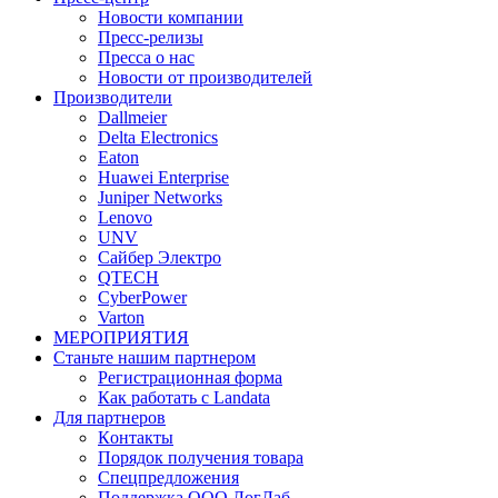
Новости компании
Пресс-релизы
Пресса о нас
Новости от производителей
Производители
Dallmeier
Delta Electronics
Eaton
Huawei Enterprise
Juniper Networks
Lenovo
UNV
Сайбер Электро
QTECH
CyberPower
Varton
МЕРОПРИЯТИЯ
Станьте нашим партнером
Регистрационная форма
Как работать с Landata
Для партнеров
Кoнтaкты
Порядок получения товара
Спецпредложения
Поддержка ООО ЛогЛаб