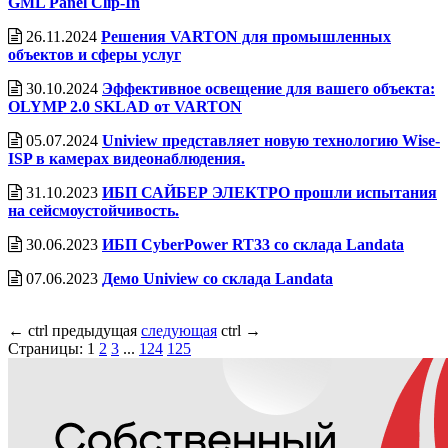
GML Panel Clip-In
26.11.2024
Решения VARTON для промышленных
объектов и сферы услуг
30.10.2024
Эффективное освещение для вашего объекта:
OLYMP 2.0 SKLAD от VARTON
05.07.2024
Uniview представляет новую технологию Wise-
ISP в камерах видеонаблюдения.
31.10.2023
ИБП САЙБЕР ЭЛЕКТРО прошли испытания
на сейсмоустойчивость.
30.06.2023
ИБП CyberPower RT33 со cклада Landata
07.06.2023
Демо Uniview со склада Landata
←
ctrl
предыдущая
следующая
ctrl
→
Страницы:
1
2
3
...
124
125