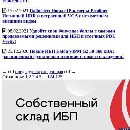
Fluke 902 FC
15.02.2021
Dallmeier: Новые IP-камеры Picoline:
Истинный HDR и встроенный VCA с незаметным
внешним видом
08.02.2021
Удвойте свои бонусные баллы с самыми
продаваемыми решениями для ИБП и стоечных PDU
Vertiv!
25.12.2020
Новые ИБП Eaton 93PM G2 50-360 кВА:
расширенный функционал и низкая стоимость владения!
←
ctrl
предыдущая
следующая
ctrl
→
Страницы:
1
2
3
4
5
...
124
125