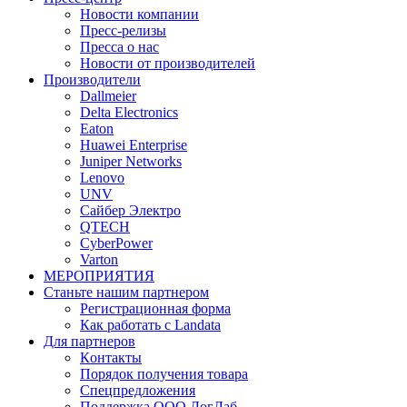
Новости компании
Пресс-релизы
Пресса о нас
Новости от производителей
Производители
Dallmeier
Delta Electronics
Eaton
Huawei Enterprise
Juniper Networks
Lenovo
UNV
Сайбер Электро
QTECH
CyberPower
Varton
МЕРОПРИЯТИЯ
Станьте нашим партнером
Регистрационная форма
Как работать с Landata
Для партнеров
Кoнтaкты
Порядок получения товара
Спецпредложения
Поддержка ООО ЛогЛаб