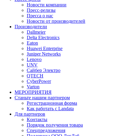
Новости компании
Пресс-релизы
Пресса о нас
Новости от производителей
Производители
Dallmeier
Delta Electronics
Eaton
Huawei Enterprise
Juniper Networks
Lenovo
UNV
Сайбер Электро
QTECH
CyberPower
Varton
МЕРОПРИЯТИЯ
Станьте нашим партнером
Регистрационная форма
Как работать с Landata
Для партнеров
Кoнтaкты
Порядок получения товара
Спецпредложения
Поддержка ООО ЛогЛаб